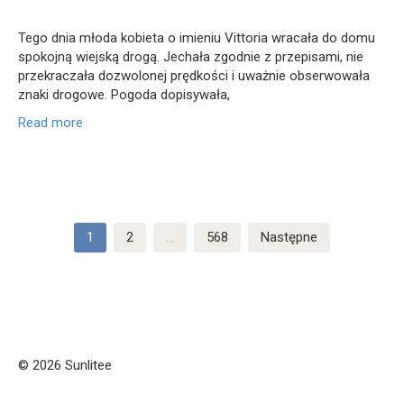
Tego dnia młoda kobieta o imieniu Vittoria wracała do domu
spokojną wiejską drogą. Jechała zgodnie z przepisami, nie
przekraczała dozwolonej prędkości i uważnie obserwowała
znaki drogowe. Pogoda dopisywała,
Read more
Stronicowanie
1
2
…
568
Następne
wpisów
© 2026 Sunlitee