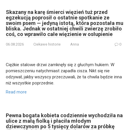
Skazany na karę śmierci więzień tuż przed
egzekucją poprosił o ostatnie spotkanie ze
swoim psem — jedyną istotą, która pozostała mu
bliska. Jednak w ostatniej chwili zwierzę zrobiło
coś, co wprawiło całe więzienie w osłupienie
06.08.2026
Ciekawe historie
Anna
0
Ciężkie stalowe drzwi zamknęły się z głuchym hukiem. W
pomieszczeniu natychmiast zapadła cisza. Nikt się nie
odzywał, jakby wszyscy przeczuwali, że ta chwila będzie inna
niż wszystkie poprzednie.
Read more
Pewna bogata kobieta codziennie wychodziła na
ulice z małą fiolką i płaciła młodym
dziewczynom po 5 tysięcy dolarów za próbkę