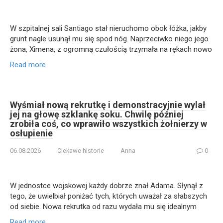
W szpitalnej sali Santiago stał nieruchomo obok łóżka, jakby
grunt nagle usunął mu się spod nóg. Naprzeciwko niego jego
żona, Ximena, z ogromną czułością trzymała na rękach nowo
Read more
Wyśmiał nową rekrutkę i demonstracyjnie wylał
jej na głowę szklankę soku. Chwilę później
zrobiła coś, co wprawiło wszystkich żołnierzy w
osłupienie
06.08.2026
Ciekawe historie
Anna
0
W jednostce wojskowej każdy dobrze znał Adama. Słynął z
tego, że uwielbiał poniżać tych, których uważał za słabszych
od siebie. Nowa rekrutka od razu wydała mu się idealnym
Read more