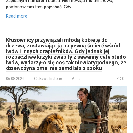
zapisanym numerem boksu. Nie mówiąc mu ani słowa,
postanowiłam tam pojechać. Gdy
Read more
Kłusownicy przywiązali młodą kobietę do
drzewa, zostawiając ją na pewną śmierć wśród
lwów i innych drapieżników. Gdy jednak jej
rozpaczliwe krzyki zwabiły z sawanny całe stado
lwów, wydarzyło się coś tak niewiarygodnego, że
dziewczyna omal nie zemdlała z szoku
06.08.2026
Ciekawe historie
Anna
0