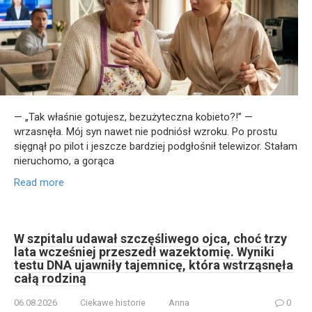
— „Tak właśnie gotujesz, bezużyteczna kobieto?!” —
wrzasnęła. Mój syn nawet nie podniósł wzroku. Po prostu
sięgnął po pilot i jeszcze bardziej podgłośnił telewizor. Stałam
nieruchomo, a gorąca
Read more
W szpitalu udawał szczęśliwego ojca, choć trzy
lata wcześniej przeszedł wazektomię. Wyniki
testu DNA ujawniły tajemnicę, która wstrząsnęła
całą rodziną
06.08.2026
Ciekawe historie
Anna
0