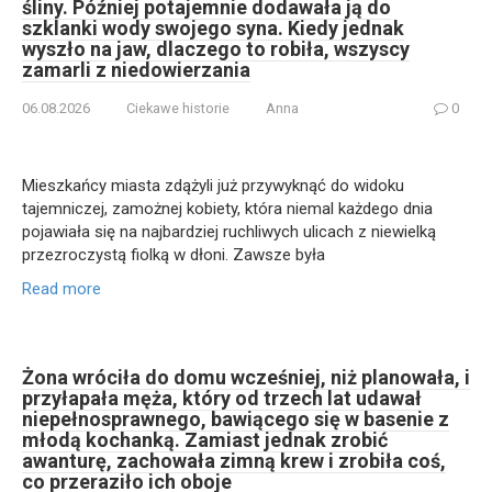
śliny. Później potajemnie dodawała ją do
szklanki wody swojego syna. Kiedy jednak
wyszło na jaw, dlaczego to robiła, wszyscy
zamarli z niedowierzania
06.08.2026
Ciekawe historie
Anna
0
Mieszkańcy miasta zdążyli już przywyknąć do widoku
tajemniczej, zamożnej kobiety, która niemal każdego dnia
pojawiała się na najbardziej ruchliwych ulicach z niewielką
przezroczystą fiolką w dłoni. Zawsze była
Read more
Żona wróciła do domu wcześniej, niż planowała, i
przyłapała męża, który od trzech lat udawał
niepełnosprawnego, bawiącego się w basenie z
młodą kochanką. Zamiast jednak zrobić
awanturę, zachowała zimną krew i zrobiła coś,
co przeraziło ich oboje