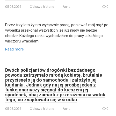
05.08.2026
Ciekawe historie
Anna
0
Przez trzy lata żyłam wyłącznie pracą, ponieważ mój mąż po
wypadku przekonał wszystkich, że już nigdy nie będzie
chodził. Każdego ranka wychodziłam do pracy, a każdego
wieczoru wracałam
Read more
Dwóch policjantów drogówki bez żadnego
powodu zatrzymało młodą kobietę, brutalnie
przycisnęło ją do samochodu i założyło jej
kajdanki. Jednak gdy na jej prośbę jeden z
funkcjonariuszy sięgnął do kieszeni jej
spodenek, obaj zamarli z przerażenia na widok
tego, co znajdowało się w środku
05.08.2026
Ciekawe historie
Anna
0