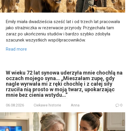
Emily miała dwadzieścia sześć lat i od trzech lat pracowała
jako strażniczka w rezerwacie przyrody. Przyjechała tam
zaraz po ukończeniu studiów i bardzo szybko zdobyła
szacunek wszystkich współpracowników.
Read more
W wieku 72 lat synowa uderzyła mnie chochlą na
oczach mojego syna… „Mieszałam zupę, gdy
nagle wyrwała mi z ręki chochlę i z całej siły
rzuciła nią prosto w moją twarz, upokarzając
mnie bez cienia wstydu…”
06.08.2026
Ciekawe historie
Anna
0