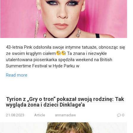
43-letnia Pink odsłoniła swoje intymne tatuaże, obnosząc się
ze swoim krągłym ciałem
Ta znana i niezwykle
utalentowana piosenkarka spędziła weekend na British
Summertime Festival w Hyde Parku w
Read more
Tyrion z „Gry o tron” pokazał swoją rodzinę: Tak
wygląda żona i dzieci Dinklage’a
21.08.2023
Article
annamadaw
0