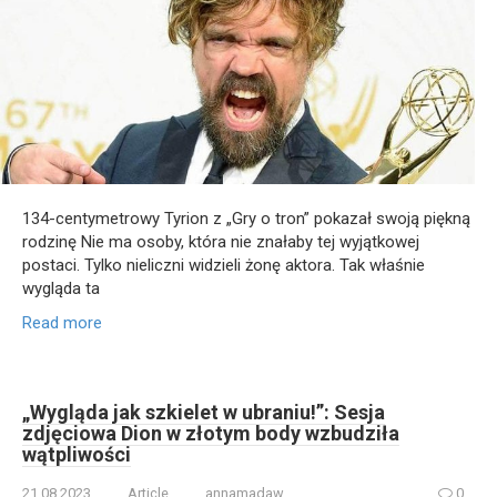
134-centymetrowy Tyrion z „Gry o tron” pokazał swoją piękną
rodzinę Nie ma osoby, która nie znałaby tej wyjątkowej
postaci. Tylko nieliczni widzieli żonę aktora. Tak właśnie
wygląda ta
Read more
„Wygląda jak szkielet w ubraniu!”: Sesja
zdjęciowa Dion w złotym body wzbudziła
wątpliwości
21.08.2023
Article
annamadaw
0