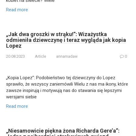
kobiet na świecie? Wiele
Read more
„Jak dwa groszki w strąku!”: Wizażystka
odmieniła dziewczynę i teraz wygląda jak kopia
Lopez
20.08.2023
Article
annamadaw
0
„Kopia Lopez”: Podobieństwo tej dziewczyny do Lopez
sprawiło, że wszyscy zaniemówili Wielu z nas ma ikony, które
zawsze inspirują i motywują nas do stawania się lepszymi
wersjami siebie
Read more
„Niesamowicie piękna żona Richarda Gere’a”: