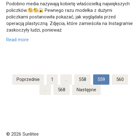
Podobno media nazywają kobietę właścicielką największych
policzków.
Pewnego razu modelka z dużymi
policzkami postanowiła pokazać, jak wyglądała przed
operacją plastyczną. Zdjęcia, które zamieściła na Instagramie
zaskoczyły ludzi, ponieważ
Read more
Stronicowanie
Poprzednie
1
…
558
559
560
wpisów
…
568
Następne
© 2026 Sunlitee