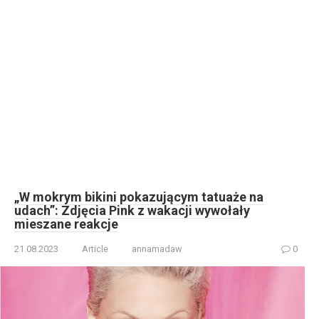
„W mokrym bikini pokazującym tatuaże na
udach”: Zdjęcia Pink z wakacji wywołały
mieszane reakcje
21.08.2023
Article
annamadaw
0