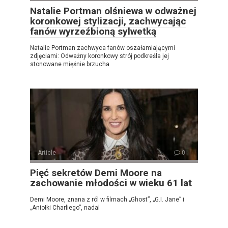
Natalie Portman olśniewa w odważnej
koronkowej stylizacji, zachwycając
fanów wyrzeźbioną sylwetką
Natalie Portman zachwyca fanów oszałamiającymi
zdjęciami: Odważny koronkowy strój podkreśla jej
stonowane mięśnie brzucha
Article
0
Pięć sekretów Demi Moore na
zachowanie młodości w wieku 61 lat
Demi Moore, znana z ról w filmach „Ghost”, „G.I. Jane” i
„Aniołki Charliego”, nadal