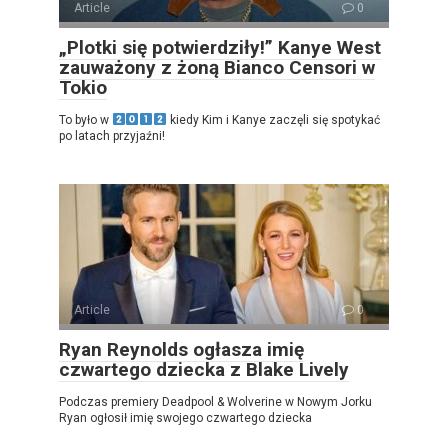
Article
0
„Plotki się potwierdziły!” Kanye West
zauważony z żoną Bianco Censori w
Tokio
To było w
kiedy Kim i Kanye zaczęli się spotykać
po latach przyjaźni!
Article
0
Ryan Reynolds ogłasza imię
czwartego dziecka z Blake Lively
Podczas premiery Deadpool & Wolverine w Nowym Jorku
Ryan ogłosił imię swojego czwartego dziecka