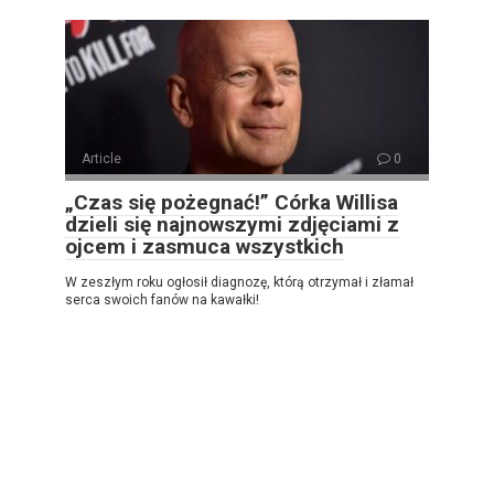
Article
0
„Czas się pożegnać!” Córka Willisa
dzieli się najnowszymi zdjęciami z
ojcem i zasmuca wszystkich
W zeszłym roku ogłosił diagnozę, którą otrzymał i złamał
serca swoich fanów na kawałki!