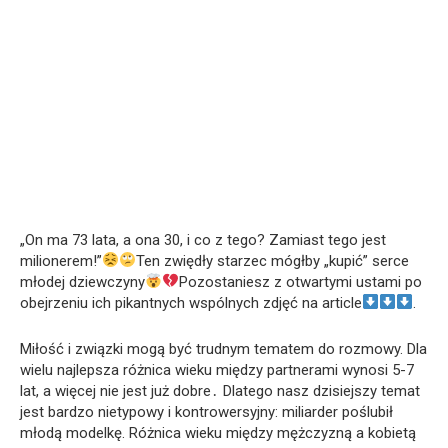
„On ma 73 lata, a ona 30, i co z tego? Zamiast tego jest
milionerem!”
Ten zwiędły starzec mógłby „kupić” serce
młodej dziewczyny
Pozostaniesz z otwartymi ustami po
obejrzeniu ich pikantnych wspólnych zdjęć na article
.
Miłość i związki mogą być trudnym tematem do rozmowy. Dla
wielu najlepsza różnica wieku między partnerami wynosi 5-7
lat, a więcej nie jest już dobre․ Dlatego nasz dzisiejszy temat
jest bardzo nietypowy i kontrowersyjny: miliarder poślubił
młodą modelkę. Różnica wieku między mężczyzną a kobietą