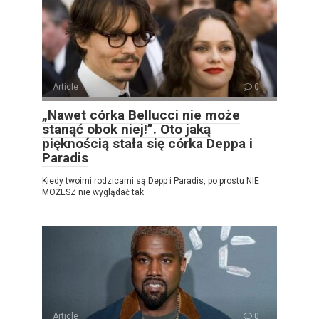
Article
0
„Nawet córka Bellucci nie może
stanąć obok niej!”. Oto jaką
pięknością stała się córka Deppa i
Paradis
Kiedy twoimi rodzicami są Depp i Paradis, po prostu NIE
MOŻESZ nie wyglądać tak
Article
0