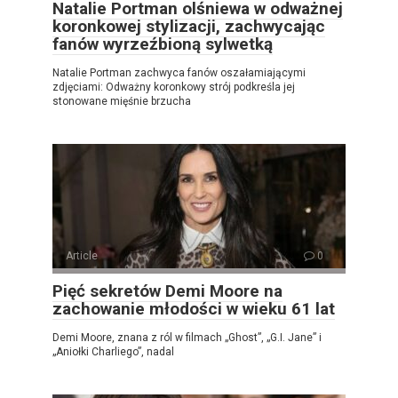
Natalie Portman olśniewa w odważnej
koronkowej stylizacji, zachwycając
fanów wyrzeźbioną sylwetką
Natalie Portman zachwyca fanów oszałamiającymi
zdjęciami: Odważny koronkowy strój podkreśla jej
stonowane mięśnie brzucha
Article
0
Pięć sekretów Demi Moore na
zachowanie młodości w wieku 61 lat
Demi Moore, znana z ról w filmach „Ghost”, „G.I. Jane” i
„Aniołki Charliego”, nadal