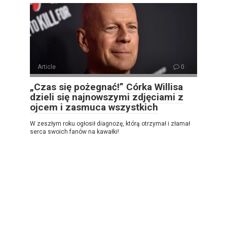
Article
0
„Czas się pożegnać!” Córka Willisa
dzieli się najnowszymi zdjęciami z
ojcem i zasmuca wszystkich
W zeszłym roku ogłosił diagnozę, którą otrzymał i złamał
serca swoich fanów na kawałki!