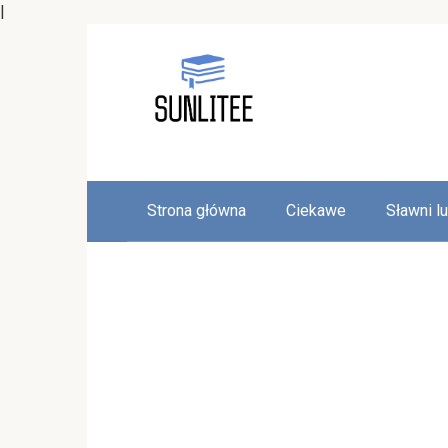
|
Skip
to
content
Strona główna
Ciekawe
Sławni l