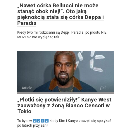
„Nawet córka Bellucci nie może
stanąć obok niej!”. Oto jaką
pięknością stała się córka Deppa i
Paradis
Kiedy twoimi rodzicami są Depp i Paradis, po prostu NIE
MOŻESZ nie wyglądać tak
Article
0
„Plotki się potwierdziły!” Kanye West
zauważony z żoną Bianco Censori w
Tokio
To było w
kiedy Kim i Kanye zaczęli się spotykać
po latach przyjaźni!