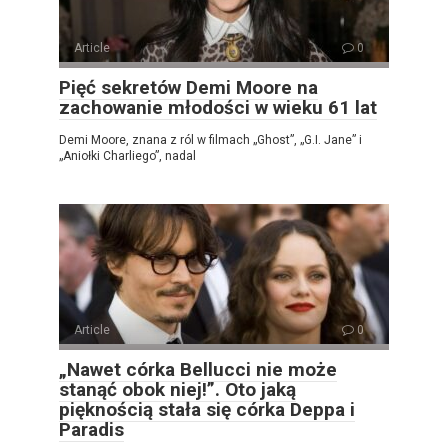
Article
0
Pięć sekretów Demi Moore na
zachowanie młodości w wieku 61 lat
Demi Moore, znana z ról w filmach „Ghost”, „G.I. Jane” i
„Aniołki Charliego”, nadal
Article
0
„Nawet córka Bellucci nie może
stanąć obok niej!”. Oto jaką
pięknością stała się córka Deppa i
Paradis