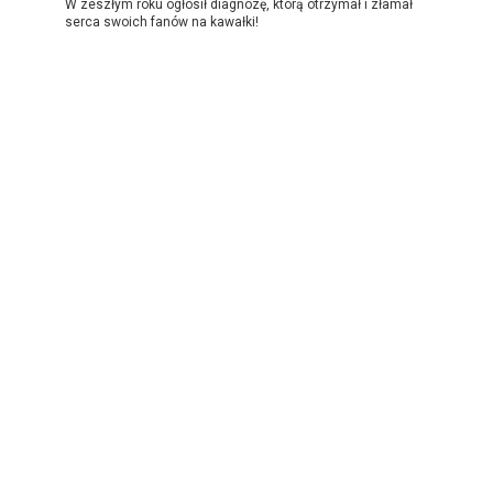
W zeszłym roku ogłosił diagnozę, którą otrzymał i złamał
serca swoich fanów na kawałki!