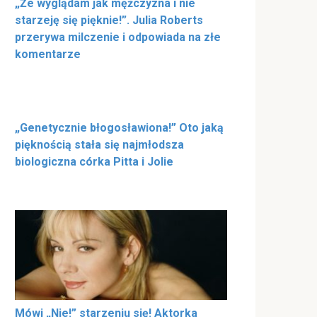
„Że wyglądam jak mężczyzna i nie
starzeję się pięknie!”. Julia Roberts
przerywa milczenie i odpowiada na złe
komentarze
„Genetycznie błogosławiona!” Oto jaką
pięknością stała się najmłodsza
biologiczna córka Pitta i Jolie
Mówi „Nie!” starzeniu się! Aktorka