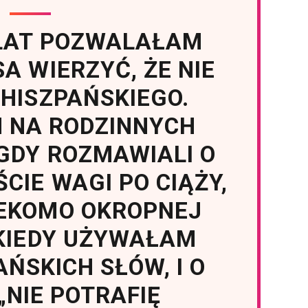
 LAT POZWALAŁAM
SA WIERZYĆ, ŻE NIE
HISZPAŃSKIEGO.
M NA RODZINNYCH
GDY ROZMAWIALI O
CIE WAGI PO CIĄŻY,
ZEKOMO OKROPNEJ
KIEDY UŻYWAŁAM
AŃSKICH SŁÓW, I O
„NIE POTRAFIĘ