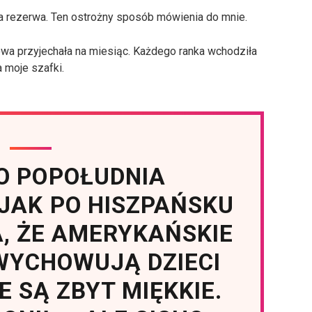
 ta rezerwa. Ten ostrożny sposób mówienia do mnie.
owa przyjechała na miesiąc. Każdego ranka wchodziła
a moje szafki.
O POPOŁUDNIA
JAK PO HISZPAŃSKU
A, ŻE AMERYKAŃSKIE
 WYCHOWUJĄ DZIECI
E SĄ ZBYT MIĘKKIE.