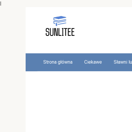
|
Skip
to
content
Strona główna
Ciekawe
Sławni l