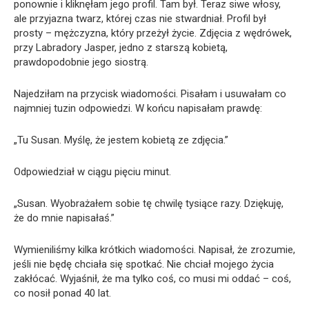
ponownie i kliknęłam jego profil. Tam był. Teraz siwe włosy,
ale przyjazna twarz, której czas nie stwardniał. Profil był
prosty – mężczyzna, który przeżył życie. Zdjęcia z wędrówek,
przy Labradory Jasper, jedno z starszą kobietą,
prawdopodobnie jego siostrą.
Najedziłam na przycisk wiadomości. Pisałam i usuwałam co
najmniej tuzin odpowiedzi. W końcu napisałam prawdę:
„Tu Susan. Myślę, że jestem kobietą ze zdjęcia.”
Odpowiedział w ciągu pięciu minut.
„Susan. Wyobrażałem sobie tę chwilę tysiące razy. Dziękuję,
że do mnie napisałaś.”
Wymieniliśmy kilka krótkich wiadomości. Napisał, że zrozumie,
jeśli nie będę chciała się spotkać. Nie chciał mojego życia
zakłócać. Wyjaśnił, że ma tylko coś, co musi mi oddać – coś,
co nosił ponad 40 lat.