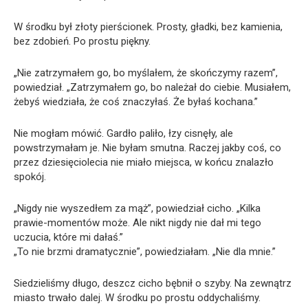
W środku był złoty pierścionek. Prosty, gładki, bez kamienia,
bez zdobień. Po prostu piękny.
„Nie zatrzymałem go, bo myślałem, że skończymy razem”,
powiedział. „Zatrzymałem go, bo należał do ciebie. Musiałem,
żebyś wiedziała, że coś znaczyłaś. Że byłaś kochana.”
Nie mogłam mówić. Gardło paliło, łzy cisnęły, ale
powstrzymałam je. Nie byłam smutna. Raczej jakby coś, co
przez dziesięciolecia nie miało miejsca, w końcu znalazło
spokój.
„Nigdy nie wyszedłem za mąż”, powiedział cicho. „Kilka
prawie-momentów może. Ale nikt nigdy nie dał mi tego
uczucia, które mi dałaś.”
„To nie brzmi dramatycznie”, powiedziałam. „Nie dla mnie.”
Siedzieliśmy długo, deszcz cicho bębnił o szyby. Na zewnątrz
miasto trwało dalej. W środku po prostu oddychaliśmy.