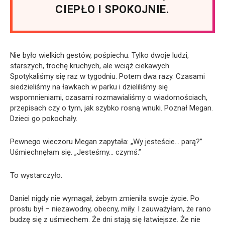
CIEPŁO I SPOKOJNIE.
Nie było wielkich gestów, pośpiechu. Tylko dwoje ludzi,
starszych, trochę kruchych, ale wciąż ciekawych.
Spotykaliśmy się raz w tygodniu. Potem dwa razy. Czasami
siedzieliśmy na ławkach w parku i dzieliliśmy się
wspomnieniami, czasami rozmawialiśmy o wiadomościach,
przepisach czy o tym, jak szybko rosną wnuki. Poznał Megan.
Dzieci go pokochały.
Pewnego wieczoru Megan zapytała: „Wy jesteście… parą?”
Uśmiechnęłam się. „Jesteśmy… czymś.”
To wystarczyło.
Daniel nigdy nie wymagał, żebym zmieniła swoje życie. Po
prostu był – niezawodny, obecny, miły. I zauważyłam, że rano
budzę się z uśmiechem. Że dni stają się łatwiejsze. Że nie