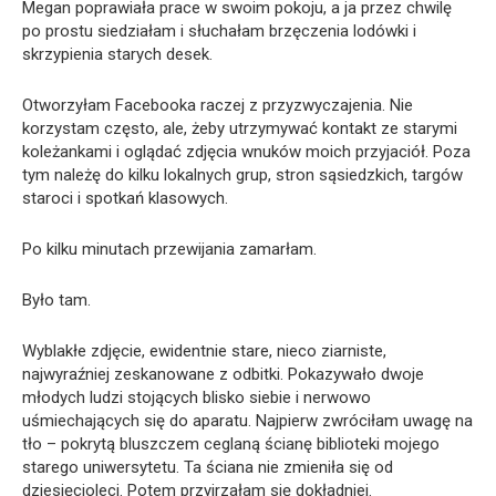
Megan poprawiała prace w swoim pokoju, a ja przez chwilę
po prostu siedziałam i słuchałam brzęczenia lodówki i
skrzypienia starych desek.
Otworzyłam Facebooka raczej z przyzwyczajenia. Nie
korzystam często, ale, żeby utrzymywać kontakt ze starymi
koleżankami i oglądać zdjęcia wnuków moich przyjaciół. Poza
tym należę do kilku lokalnych grup, stron sąsiedzkich, targów
staroci i spotkań klasowych.
Po kilku minutach przewijania zamarłam.
Było tam.
Wyblakłe zdjęcie, ewidentnie stare, nieco ziarniste,
najwyraźniej zeskanowane z odbitki. Pokazywało dwoje
młodych ludzi stojących blisko siebie i nerwowo
uśmiechających się do aparatu. Najpierw zwróciłam uwagę na
tło – pokrytą bluszczem ceglaną ścianę biblioteki mojego
starego uniwersytetu. Ta ściana nie zmieniła się od
dziesięcioleci. Potem przyjrzałam się dokładniej.