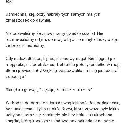
tak.”
Uśmiechnął się, oczy nabrały tych samych małych
zmarszczek co dawniej.
Nie udawaliśmy, że znów mamy dwadzieścia lat. Nie
rozmawialiśmy o tym, co mogło być. To minęło. Liczyło się,
że teraz tu jesteśmy.
Gdy nadszedł czas, by iść, nic nie wymagał. Nie sięgnął po
moją rękę, nie pochylał się. Delikatnie położył pudełko w mojej
dłoni i powiedział: „Dziękuję, że pozwoliłaś mi się jeszcze raz
zobaczyć.”
Skinęłam głową. „Dziękuję, że mnie znalazłeś.”
W drodze do domu czułam dziwną lekkość. Bez podniecenia,
bez uniesienia – tylko spokój. Drzwi, które zawsze były lekko
uchylone, teraz się zamknęły, ale bez bólu. Jak ukochana
książka, którą kończysz i zadowolony odkładasz na półkę.