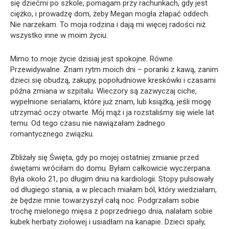
się dziećmi po szkole, pomagam przy rachunkach, gdy jest
ciężko, i prowadzę dom, żeby Megan mogła złapać oddech.
Nie narzekam. To moja rodzina i dają mi więcej radości niż
wszystko inne w moim życiu.
Mimo to moje życie dzisiaj jest spokojne. Równe.
Przewidywalne. Znam rytm moich dni – poranki z kawą, zanim
dzieci się obudzą, zakupy, popołudniowe kreskówki i czasami
późna zmiana w szpitalu. Wieczory są zazwyczaj ciche,
wypełnione serialami, które już znam, lub książką, jeśli mogę
utrzymać oczy otwarte. Mój mąż i ja rozstaliśmy się wiele lat
temu. Od tego czasu nie nawiązałam żadnego
romantycznego związku.
Zbliżały się Święta, gdy po mojej ostatniej zmianie przed
świętami wróciłam do domu. Byłam całkowicie wyczerpana.
Była około 21, po długim dniu na kardiologii. Stopy pulsowały
od długiego stania, a w plecach miałam ból, który wiedziałam,
że będzie mnie towarzyszył całą noc. Podgrzałam sobie
trochę mielonego mięsa z poprzedniego dnia, nalałam sobie
kubek herbaty ziołowej i usiadłam na kanapie. Dzieci spały,