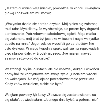
„Jestem ci winien wyjaśnienie”, powiedział w końcu. Kiwnęłam
głową i pozwoliłam mu mówić.
„Wszystko działo się bardzo szybko. Mój ojciec się załamał,
miał udar. Myśleliśmy, że wyzdrowieje, ale potem były drgawki,
zamieszanie. Potrzebował całodobowej opieki. Moja matka
się załamała, mój brat był jeszcze w liceum, i nagle wszystko
spadło na mnie.” Jego rodzice wycofali go ze studiów. Nie
było dyskusji. W ciągu tygodnia spakowali się i przeprowadzili
pięć stanów dalej, w środek niczego. „Nie miałem nawet
szansy zadzwonić do ciebie.”
Westchnął. Myślał o listach, ale nie wiedział, dokąd. I w końcu
pomyślał, że kontynuowałam swoje życie. „Chciałem wrócić
po wakacjach. Ale mój ojciec potrzebował mnie przez lata.
Kiedy znów szukałem, ciebie nie było.”
Wzięłam powolny łyk kawy. „Zawsze się zastanawiałam, co
się stało”, powiedziałam. „Jednego dnia byłeś, a potem… nic.”