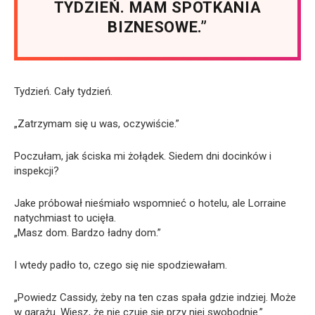
TYDZIEŃ. MAM SPOTKANIA
BIZNESOWE.”
Tydzień. Cały tydzień.
„Zatrzymam się u was, oczywiście.”
Poczułam, jak ściska mi żołądek. Siedem dni docinków i
inspekcji?
Jake próbował nieśmiało wspomnieć o hotelu, ale Lorraine
natychmiast to ucięła.
„Masz dom. Bardzo ładny dom.”
I wtedy padło to, czego się nie spodziewałam.
„Powiedz Cassidy, żeby na ten czas spała gdzie indziej. Może
w garażu. Wiesz, że nie czuję się przy niej swobodnie.”