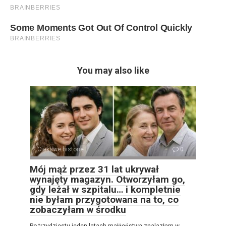
You may also like
Ciekawe historie
0
Mój mąż przez 31 lat ukrywał
wynajęty magazyn. Otworzyłam go,
gdy leżał w szpitalu… i kompletnie
nie byłam przygotowana na to, co
zobaczyłam w środku
Po trzydziestu jeden latach małżeństwa znalazłam w