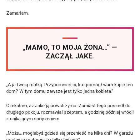
Zamarłam.
„MAMO, TO MOJA ŻONA…” —
ZACZĄŁ JAKE.
„A ja twoją matką. Przypomnieć ci, kto pomógł wam kupić ten
dom? W tym domu zawsze jest tylko jedna kobieta.”
Czekałam, aż Jake ją powstrzyma. Zamiast tego poszedł do
drugiego pokoju, rozmawiał szeptem, a godzinę później wrócił
z unikającym spojrzeniem.
„Może… mogłabyś gdzieś się przenieść na kilka dni? W garażu
postawię materac. To tylko tydzień.”