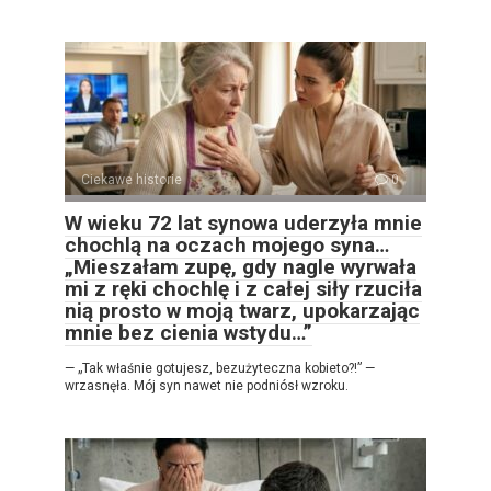
Ciekawe historie
0
W wieku 72 lat synowa uderzyła mnie
chochlą na oczach mojego syna…
„Mieszałam zupę, gdy nagle wyrwała
mi z ręki chochlę i z całej siły rzuciła
nią prosto w moją twarz, upokarzając
mnie bez cienia wstydu…”
— „Tak właśnie gotujesz, bezużyteczna kobieto?!” —
wrzasnęła. Mój syn nawet nie podniósł wzroku.