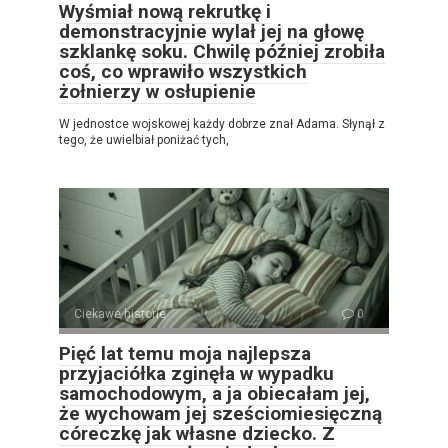
Wyśmiał nową rekrutkę i
demonstracyjnie wylał jej na głowę
szklankę soku. Chwilę później zrobiła
coś, co wprawiło wszystkich
żołnierzy w osłupienie
W jednostce wojskowej każdy dobrze znał Adama. Słynął z
tego, że uwielbiał poniżać tych,
Ciekawe historie
0
Pięć lat temu moja najlepsza
przyjaciółka zginęła w wypadku
samochodowym, a ja obiecałam jej,
że wychowam jej sześciomiesięczną
córeczkę jak własne dziecko. Z