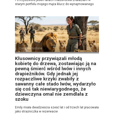
starym portfelu mojego męża klucz do wynajmowanego
Ciekawe historie
0
Kłusownicy przywiązali młodą
kobietę do drzewa, zostawiając ją na
pewną śmierć wśród lwów i innych
drapieżników. Gdy jednak jej
rozpaczliwe krzyki zwabiły z
sawanny całe stado lwów, wydarzyło
się coś tak niewiarygodnego, że
dziewczyna omal nie zemdlała z
szoku
Emily miała dwadzieścia sześć lat i od trzech lat pracowała
jako strażniczka w rezerwacie