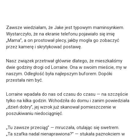
Zawsze wiedziałam, że Jake jest typowym maminsynkiem.
Wystarczyło, że na ekranie telefonu pojawiało się imię
„Mama”, a on prostował plecy, jakby mogła go zobaczyć
przez kamerę i skrytykować postawę.
Nasz związek przetrwał głównie dlatego, że mieszkaliśmy
dwie godziny drogi od Lorraine. Ona w swoim mieście, my w
naszym. Odległość była najlepszym buforem. Dopóki
przestała nim być.
Lorraine wpadała do nas od czasu do czasu — na szczęście
tylko na kilka godzin. Wchodziła do domu i zanim powiedziała
„dzień dobry”, jej wzrok już skanował pomieszczenie w
poszukiwaniu niedociągnięć.
„Tu zawsze przeciąg” — mruczała, otulając się swetrem.
„Ta szafka nadal nienaprawiona?” — stukała paznokciem w