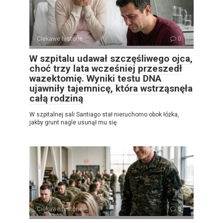
Ciekawe historie
0
W szpitalu udawał szczęśliwego ojca,
choć trzy lata wcześniej przeszedł
wazektomię. Wyniki testu DNA
ujawniły tajemnicę, która wstrząsnęła
całą rodziną
W szpitalnej sali Santiago stał nieruchomo obok łóżka,
jakby grunt nagle usunął mu się
Ciekawe historie
0