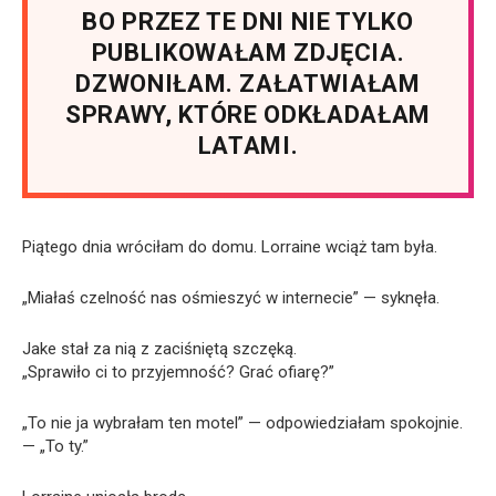
BO PRZEZ TE DNI NIE TYLKO
PUBLIKOWAŁAM ZDJĘCIA.
DZWONIŁAM. ZAŁATWIAŁAM
SPRAWY, KTÓRE ODKŁADAŁAM
LATAMI.
Piątego dnia wróciłam do domu. Lorraine wciąż tam była.
„Miałaś czelność nas ośmieszyć w internecie” — syknęła.
Jake stał za nią z zaciśniętą szczęką.
„Sprawiło ci to przyjemność? Grać ofiarę?”
„To nie ja wybrałam ten motel” — odpowiedziałam spokojnie.
— „To ty.”