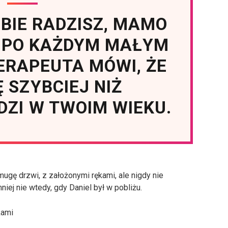
OBIE RADZISZ, MAMO
 PO KAŻDYM MAŁYM
TERAPEUTA MÓWI, ŻE
Ę SZYBCIEJ NIŻ
DZI W TWOIM WIEKU.
amugę drzwi, z założonymi rękami, ale nigdy nie
iej nie wtedy, gdy Daniel był w pobliżu.
kami