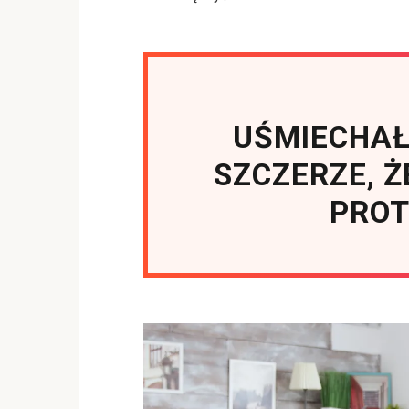
UŚMIECHAŁ 
SZCZERZE, Ż
PRO