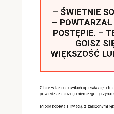
– ŚWIETNIE S
– POWTARZAŁ
POSTĘPIE. – 
GOISZ SI
WIĘKSZOŚĆ LU
Claire w takich chwilach opierała się o fr
powiedziała niczego niemiłego… przynajmn
Młoda kobieta z irytacją, z założonymi rę