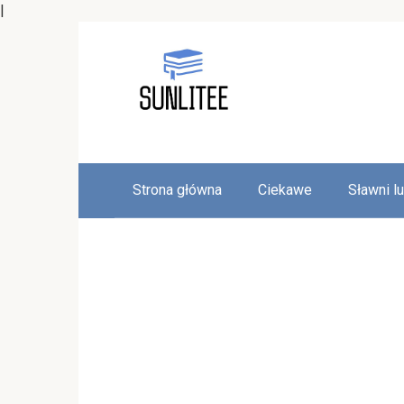
|
Skip
to
content
Strona główna
Ciekawe
Sławni l