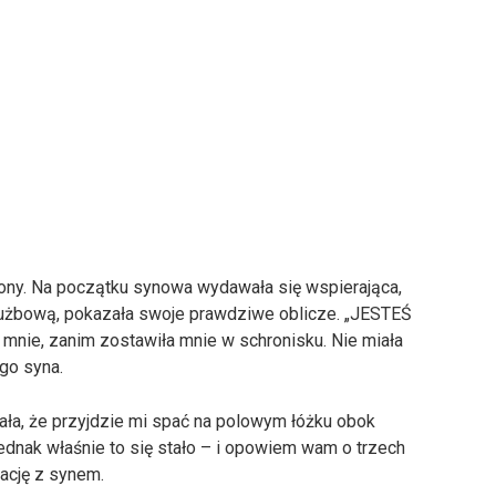
żony. Na początku synowa wydawała się wspierająca,
służbową, pokazała swoje prawdziwe oblicze. „JESTEŚ
nie, zanim zostawiła mnie w schronisku. Nie miała
go syna.
ała, że przyjdzie mi spać na polowym łóżku obok
 jednak właśnie to się stało – i opowiem wam o trzech
lację z synem.