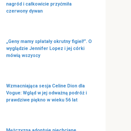
nagród i całkowicie przyćmiła
czerwony dywan
„Geny mamy spłatały okrutny figiel!”. O
wyglądzie Jennifer Lopez i jej córki
mówią wszyscy
Wzmacniająca sesja Celine Dion dla
Vogue: Wgląd w jej odważną podróż i
prawdziwe piękno w wieku 56 lat
Mężczyzna adoptuje niechciane