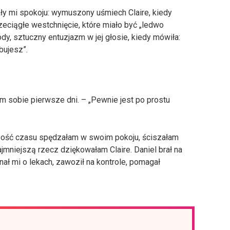
ały mi spokoju: wymuszony uśmiech Claire, kiedy
eciągłe westchnięcie, które miało być „ledwo
dy, sztuczny entuzjazm w jej głosie, kiedy mówiła:
bujesz”.
 sobie pierwsze dni. – „Pewnie jest po prostu
szość czasu spędzałam w swoim pokoju, ściszałam
jmniejszą rzecz dziękowałam Claire. Daniel brał na
ł mi o lekach, zawoził na kontrole, pomagał