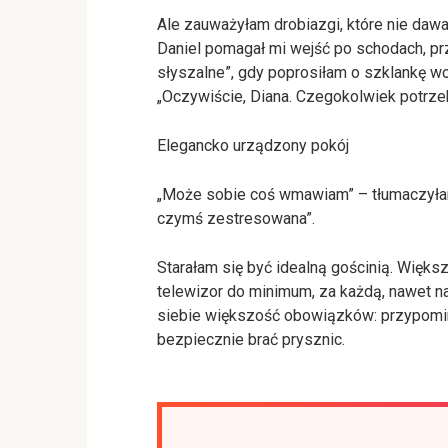
Ale zauważyłam drobiazgi, które nie daw
Daniel pomagał mi wejść po schodach, prz
słyszalne”, gdy poprosiłam o szklankę wo
„Oczywiście, Diana. Czegokolwiek potrze
Elegancko urządzony pokój
„Może sobie coś wmawiam” – tłumaczyłam
czymś zestresowana”.
Starałam się być idealną gościnią. Więk
telewizor do minimum, za każdą, nawet na
siebie większość obowiązków: przypomina
bezpiecznie brać prysznic.