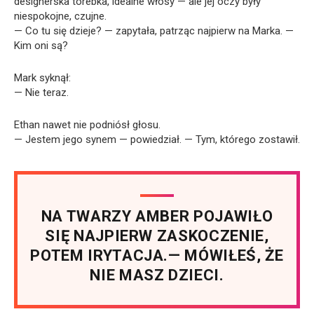
designerska torebka, idealne włosy — ale jej oczy były
niespokojne, czujne.
— Co tu się dzieje? — zapytała, patrząc najpierw na Marka. —
Kim oni są?
Mark syknął:
— Nie teraz.
Ethan nawet nie podniósł głosu.
— Jestem jego synem — powiedział. — Tym, którego zostawił.
NA TWARZY AMBER POJAWIŁO
SIĘ NAJPIERW ZASKOCZENIE,
POTEM IRYTACJA.— MÓWIŁEŚ, ŻE
NIE MASZ DZIECI.