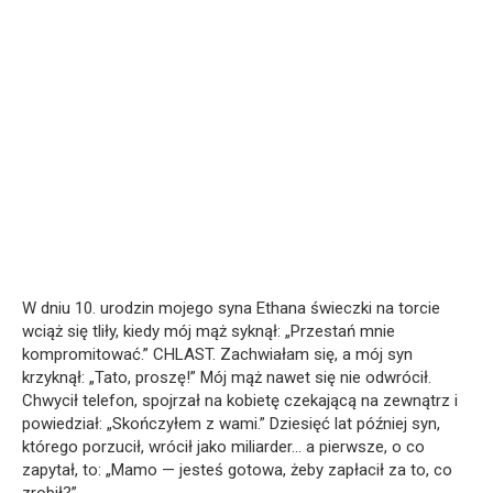
W dniu 10. urodzin mojego syna Ethana świeczki na torcie
wciąż się tliły, kiedy mój mąż syknął: „Przestań mnie
kompromitować.” CHLAST. Zachwiałam się, a mój syn
krzyknął: „Tato, proszę!” Mój mąż nawet się nie odwrócił.
Chwycił telefon, spojrzał na kobietę czekającą na zewnątrz i
powiedział: „Skończyłem z wami.” Dziesięć lat później syn,
którego porzucił, wrócił jako miliarder… a pierwsze, o co
zapytał, to: „Mamo — jesteś gotowa, żeby zapłacił za to, co
zrobił?”