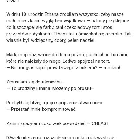
W dniu 10. urodzin Ethana zrobiłam wszystko, żeby nasze
małe mieszkanie wyglądało wyjątkowo — balony przyklejone
do łuszczącej się farby, tani czekoladowy tort i stos
prezentów z dyskontu. Ethan i tak uśmiechał się szeroko. Taki
właśnie był: wdzięczny, dobry, pełen nadziei.
Mark, mój mąż, wrócił do domu późno, pachniał perfumami,
które nie należały do niego. Ledwo spojrzał na tort.
— Nie mogłaś kupić prawdziwego z cukierni? — mruknął.
Zmusiłam się do uśmiechu.
— To urodziny Ethana. Możemy po prostu—
Pochylił się bliżej, a jego spojrzenie stwardniało.
— Przestań mnie kompromitować.
Zanim zdążyłam cokolwiek powiedzieć — CHLAST.
Dźwięk uderzenia rozszedł się po pokoju jak wystrzał.