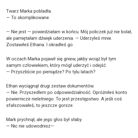
Twarz Marka pobladła.
— To skomplikowane.
— Nie jest — powiedziałam w końcu. Mój policzek już nie bolał,
ale pamiętałam dźwięk uderzenia. — Uderzyłeś mnie.
Zostawiłeś Ethana. I okradłeś go.
W oczach Marka pojawił się gniew, jakby wciąż był tym
samym człowiekiem, który mógł uderzyć i odejść.
— Przyszliście po pieniądze? Po tylu latach?
Ethan wyciągnął drugi zestaw dokumentów.
— Nie. Przyszedłem po odpowiedzialność. Opróżniłeś konto
powiernicze nieletniego. To jest przestępstwo. A jeśli coś
sfałszowałeś, to jeszcze gorsze.
Mark prychnął, ale jego głos był słaby.
— Nic nie udowodnisz—