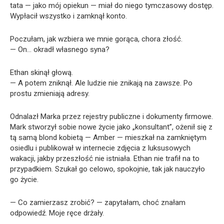
tata — jako mój opiekun — miał do niego tymczasowy dostęp.
Wypłacił wszystko i zamknął konto.
Poczułam, jak wzbiera we mnie gorąca, chora złość.
— On… okradł własnego syna?
Ethan skinął głową.
— A potem zniknął. Ale ludzie nie znikają na zawsze. Po
prostu zmieniają adresy.
Odnalazł Marka przez rejestry publiczne i dokumenty firmowe.
Mark stworzył sobie nowe życie jako „konsultant”, ożenił się z
tą samą blond kobietą — Amber — mieszkał na zamkniętym
osiedlu i publikował w internecie zdjęcia z luksusowych
wakacji, jakby przeszłość nie istniała. Ethan nie trafił na to
przypadkiem. Szukał go celowo, spokojnie, tak jak nauczyło
go życie.
— Co zamierzasz zrobić? — zapytałam, choć znałam
odpowiedź. Moje ręce drżały.