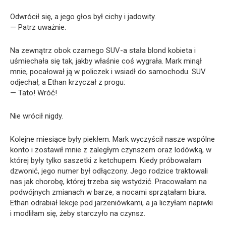
Odwrócił się, a jego głos był cichy i jadowity.
— Patrz uważnie.
Na zewnątrz obok czarnego SUV-a stała blond kobieta i
uśmiechała się tak, jakby właśnie coś wygrała. Mark minął
mnie, pocałował ją w policzek i wsiadł do samochodu. SUV
odjechał, a Ethan krzyczał z progu:
— Tato! Wróć!
Nie wrócił nigdy.
Kolejne miesiące były piekłem. Mark wyczyścił nasze wspólne
konto i zostawił mnie z zaległym czynszem oraz lodówką, w
której były tylko saszetki z ketchupem. Kiedy próbowałam
dzwonić, jego numer był odłączony. Jego rodzice traktowali
nas jak chorobę, której trzeba się wstydzić. Pracowałam na
podwójnych zmianach w barze, a nocami sprzątałam biura.
Ethan odrabiał lekcje pod jarzeniówkami, a ja liczyłam napiwki
i modliłam się, żeby starczyło na czynsz.