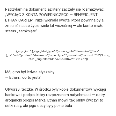
Patrzyłam na dokument, aż litery zaczęły się rozmazywać:
„WYCIĄG Z KONTA POWIERNICZEGO — BENEFICJENT:
ETHAN CARTER”. Niżej widniała kwota, która powinna była
zmienić nasze życie wiele lat wcześniej — ale konto miało
status „zamknięte”.
{„aigc_info”:{„aigc_label_type”:0,”source_info”:”dreamina”},”data”:
{„os”:”web”,”product”:”dreamina”,”exportType”:”generation”,”pictureId”:”0″},”trace_i
nfo”:{„originItemId”:”7605523167251221778″}}
Mój głos był ledwie słyszalny.
— Ethan… co to jest?
Otworzył teczkę. W środku były kopie dokumentów, wyciągi
bankowe i podpis, który rozpoznałam natychmiast — ostry,
arogancki podpis Marka. Ethan mówił tak, jakby ćwiczył to
setki razy, ale jego oczy były pełne bólu.