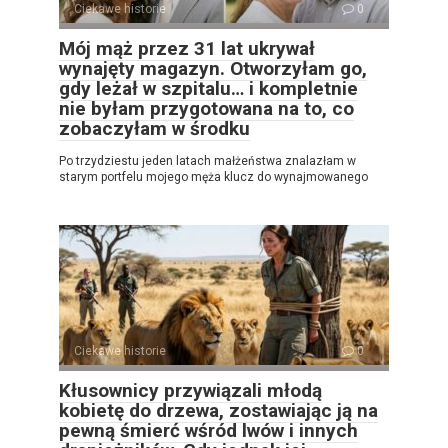
Ciekawe historie
0
Mój mąż przez 31 lat ukrywał
wynajęty magazyn. Otworzyłam go,
gdy leżał w szpitalu… i kompletnie
nie byłam przygotowana na to, co
zobaczyłam w środku
Po trzydziestu jeden latach małżeństwa znalazłam w
starym portfelu mojego męża klucz do wynajmowanego
Ciekawe historie
0
Kłusownicy przywiązali młodą
kobietę do drzewa, zostawiając ją na
pewną śmierć wśród lwów i innych