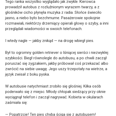
Tego ranka wszystko wyglądało jak zwykle. Kierowca
prowadził autobus z rozluźnionym wyrazem twarzy, a z
głośników cicho płynęła muzyka z radia. Słońce świeciło
jasno, a niebo było bezchmurne. Pasażerowie spokojnie
rozmawiali, niektórzy drzemiący opierali głowy o szyby, a inni
przeglądali wiadomości w swoich telefonach.
I wtedy nagle — jakby znikąd — na drogę wbiegł pies.
Był to ogromny golden retriever o lśniącej sierści i niezwykłej
szybkości. Biegł równolegle do autobusu, a po chwili zaczął
poruszać się zygzakiem, jakby próbował coś przekazać albo
zwrócić na siebie uwagę. Jego uszy trzepotały na wietrze, a
język zwisał z boku pyska.
W autobusie natychmiast zrobiło się głośniej. Kilka osób
poderwało się z miejsc. Młody chłopak siedzący przy oknie
wyciągnął telefon i zaczął nagrywać. Kobieta w okularach
zaśmiała się:
— Popatrzcie! Ten pies chyba ściga się z autobusem!