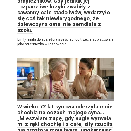
drapieżników. Gdy jednak jej
rozpaczliwe krzyki zwabiły z
sawanny całe stado lwów, wydarzyło
się coś tak niewiarygodnego, że
dziewczyna omal nie zemdlała z
szoku
Emily miała dwadzieścia sześć lat i od trzech lat pracowała
jako strażniczka w rezerwacie
Ciekawe historie
0
W wieku 72 lat synowa uderzyła mnie
chochlą na oczach mojego syna…
„Mieszałam zupę, gdy nagle wyrwała
mi z ręki chochlę i z całej siły rzuciła
nią prosto w moją twarz, upokarzając