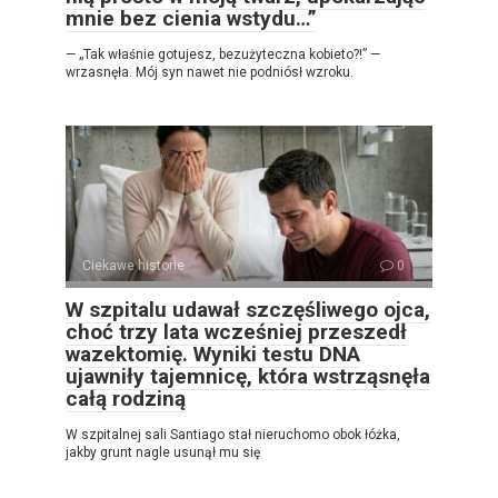
mnie bez cienia wstydu…”
— „Tak właśnie gotujesz, bezużyteczna kobieto?!” —
wrzasnęła. Mój syn nawet nie podniósł wzroku.
Ciekawe historie
0
W szpitalu udawał szczęśliwego ojca,
choć trzy lata wcześniej przeszedł
wazektomię. Wyniki testu DNA
ujawniły tajemnicę, która wstrząsnęła
całą rodziną
W szpitalnej sali Santiago stał nieruchomo obok łóżka,
jakby grunt nagle usunął mu się