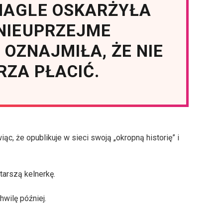
NAGLE OSKARŻYŁA
 NIEUPRZEJME
 OZNAJMIŁA, ŻE NIE
RZA PŁACIĆ.
c, że opublikuje w sieci swoją „okropną historię” i
tarszą kelnerkę.
hwilę później.