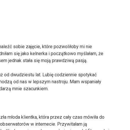
leźć sobie zajęcie, które pozwoliłoby mi nie
niłam się jako kelnerka i początkowo myślałam, że
sem jednak stała się moją prawdziwą pasją.
 już od dwudziestu lat. Lubię codziennie spotykać
chodzą od nas w lepszym nastroju. Mam wspaniały
 darzą mnie szacunkiem.
zła młoda klientka, która przez cały czas mówiła do
h obserwatorów w internecie. Przywitałam ją