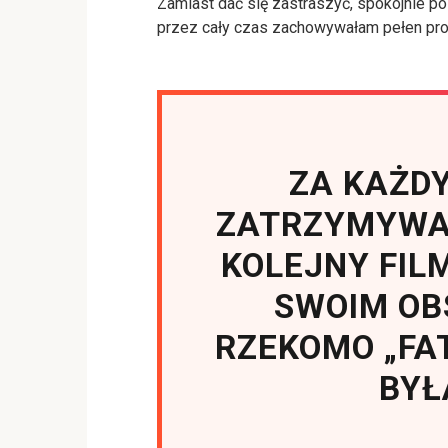
Zamiast dać się zastraszyć, spokojnie po
przez cały czas zachowywałam pełen pro
ZA KAŻD
ZATRZYMYWAŁ
KOLEJNY FIL
SWOIM O
RZEKOMO „FA
BYŁ