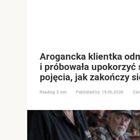
Arogancka klientka od
i próbowała upokorzyć 
pojęcia, jak zakończy si
Reading:
3 min
Published by:
19.06.2026
Cat