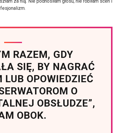
szłam za nią. Nie podnosiłam głosu, nie robiłam scen i
fesjonalizm.
YM RAZEM, GDY
A SIĘ, BY NAGRAĆ
M LUB OPOWIEDZIEĆ
BSERWATOROM O
TALNEJ OBSŁUDZE”,
AM OBOK.