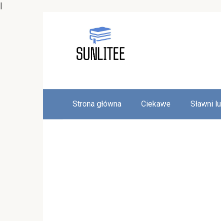
|
Skip
to
content
Strona główna
Ciekawe
Sławni l