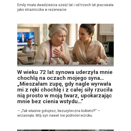
Emily miała dwadzieścia sześć lat i od trzech lat pracowała
jako strażniczka w rezerwacie
Ciekawe historie
0
W wieku 72 lat synowa uderzyła mnie
chochlą na oczach mojego syna…
„Mieszałam zupę, gdy nagle wyrwała
mi z ręki chochlę i z całej siły rzuciła
nią prosto w moją twarz, upokarzając
mnie bez cienia wstydu…”
— „Tak właśnie gotujesz, bezużyteczna kobieto?!” —
wrzasnęła. Mój syn nawet nie podniósł wzroku.