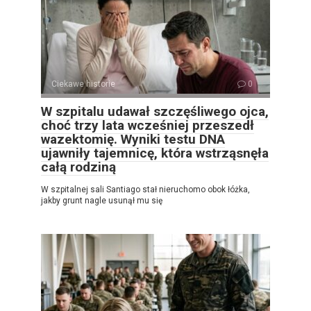
Ciekawe historie
0
W szpitalu udawał szczęśliwego ojca,
choć trzy lata wcześniej przeszedł
wazektomię. Wyniki testu DNA
ujawniły tajemnicę, która wstrząsnęła
całą rodziną
W szpitalnej sali Santiago stał nieruchomo obok łóżka,
jakby grunt nagle usunął mu się