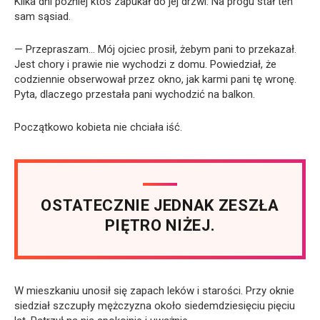
Kilka dni później ktoś zapukał do jej drzwi. Na progu stał ten
sam sąsiad.
— Przepraszam… Mój ojciec prosił, żebym pani to przekazał.
Jest chory i prawie nie wychodzi z domu. Powiedział, że
codziennie obserwował przez okno, jak karmi pani tę wronę.
Pyta, dlaczego przestała pani wychodzić na balkon.
Początkowo kobieta nie chciała iść.
OSTATECZNIE JEDNAK ZESZŁA
PIĘTRO NIŻEJ.
W mieszkaniu unosił się zapach leków i starości. Przy oknie
siedział szczupły mężczyzna około siedemdziesięciu pięciu