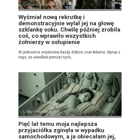
Ciekawe historie
0
Wyśmiał nową rekrutkę i
demonstracyjnie wylał jej na głowę
szklankę soku. Chwilę później zrobiła
coś, co wprawiło wszystkich
żołnierzy w osłupienie
W jednostce wojskowej każdy dobrze znał Adama. Słynął z
tego, że uwielbiał poniżać tych,
Ciekawe historie
0
Pięć lat temu moja najlepsza
przyjaciółka zginęła w wypadku
samochodowym, a ja obiecałam jej,