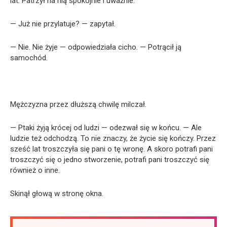
lat. Patrzył na nią spokojnie i uważnie.
— Już nie przylatuje? — zapytał.
— Nie. Nie żyje — odpowiedziała cicho. — Potrącił ją
samochód.
Mężczyzna przez dłuższą chwilę milczał.
— Ptaki żyją krócej od ludzi — odezwał się w końcu. — Ale
ludzie też odchodzą. To nie znaczy, że życie się kończy. Przez
sześć lat troszczyła się pani o tę wronę. A skoro potrafi pani
troszczyć się o jedno stworzenie, potrafi pani troszczyć się
również o inne.
Skinął głową w stronę okna.