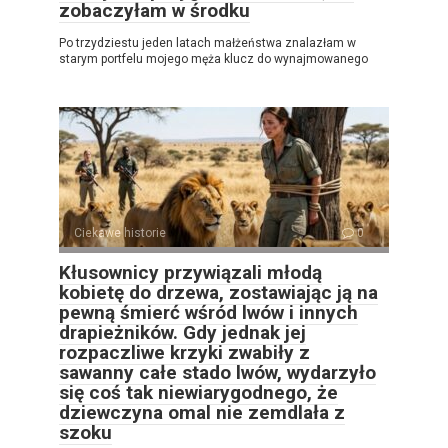
zobaczyłam w środku
Po trzydziestu jeden latach małżeństwa znalazłam w
starym portfelu mojego męża klucz do wynajmowanego
Ciekawe historie
0
Kłusownicy przywiązali młodą
kobietę do drzewa, zostawiając ją na
pewną śmierć wśród lwów i innych
drapieżników. Gdy jednak jej
rozpaczliwe krzyki zwabiły z
sawanny całe stado lwów, wydarzyło
się coś tak niewiarygodnego, że
dziewczyna omal nie zemdlała z
szoku