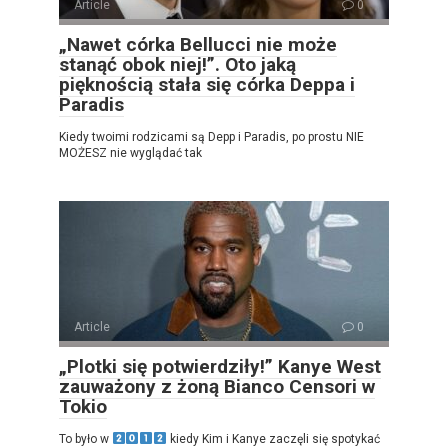
Article
0
„Nawet córka Bellucci nie może
stanąć obok niej!”. Oto jaką
pięknością stała się córka Deppa i
Paradis
Kiedy twoimi rodzicami są Depp i Paradis, po prostu NIE
MOŻESZ nie wyglądać tak
Article
0
„Plotki się potwierdziły!” Kanye West
zauważony z żoną Bianco Censori w
Tokio
To było w
kiedy Kim i Kanye zaczęli się spotykać