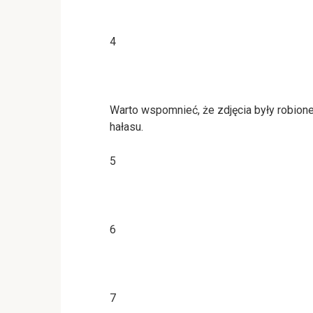
4
Warto wspomnieć, że zdjęcia były robione 
hałasu.
5
6
7