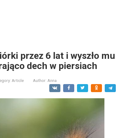
órki przez 6 lat i wyszło mu
rająco dech w piersiach
egory:
Article
Author:
Anna