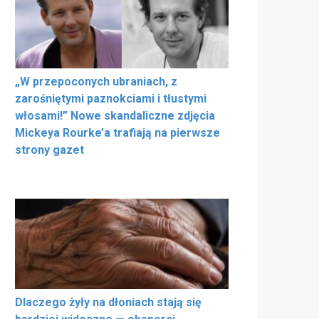
„W przepoconych ubraniach, z
zarośniętymi paznokciami i tłustymi
włosami!” Nowe skandaliczne zdjęcia
Mickeya Rourke’a trafiają na pierwsze
strony gazet
Dlaczego żyły na dłoniach stają się