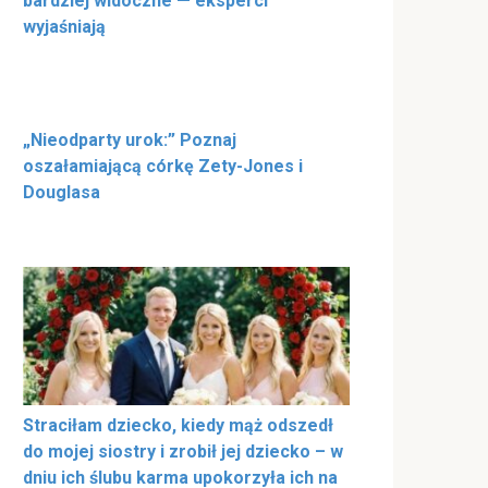
bardziej widoczne — eksperci
wyjaśniają
„Nieodparty urok:” Poznaj
oszałamiającą córkę Zety-Jones i
Douglasa
Straciłam dziecko, kiedy mąż odszedł
do mojej siostry i zrobił jej dziecko – w
dniu ich ślubu karma upokorzyła ich na