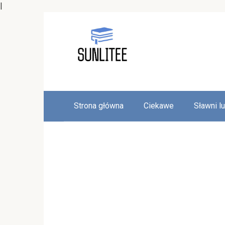
|
Skip
to
content
Strona główna
Ciekawe
Sławni l