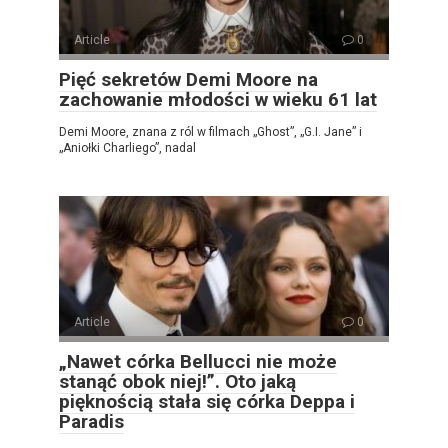
Article
0
Pięć sekretów Demi Moore na
zachowanie młodości w wieku 61 lat
Demi Moore, znana z ról w filmach „Ghost”, „G.I. Jane” i
„Aniołki Charliego”, nadal
Article
0
„Nawet córka Bellucci nie może
stanąć obok niej!”. Oto jaką
pięknością stała się córka Deppa i
Paradis