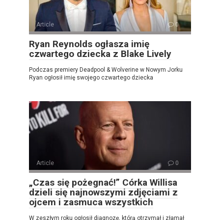
Article
0
Ryan Reynolds ogłasza imię
czwartego dziecka z Blake Lively
Podczas premiery Deadpool & Wolverine w Nowym Jorku
Ryan ogłosił imię swojego czwartego dziecka
Article
0
„Czas się pożegnać!” Córka Willisa
dzieli się najnowszymi zdjęciami z
ojcem i zasmuca wszystkich
W zeszłym roku ogłosił diagnozę, którą otrzymał i złamał