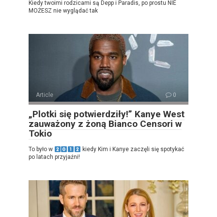
Kiedy twoimi rodzicami są Depp i Paradis, po prostu NIE
MOŻESZ nie wyglądać tak
Article
0
„Plotki się potwierdziły!” Kanye West
zauważony z żoną Bianco Censori w
Tokio
To było w
kiedy Kim i Kanye zaczęli się spotykać
po latach przyjaźni!