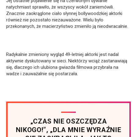
Jej ostatnie pojawienie się na czerwonym dywanie
natychmiast sprawiło, że wszyscy wokół zaniemówili.
Znacznie zaokrąglone ciało słynnej bollywoodzkiej aktorki
również nie pozostało niezauważone. Wielu było
przekonanych, że macierzyństwo zmieniło ją nieodwracalnie.
Radykalnie zmieniony wygląd 49-letniej aktorki jest nadal
aktywnie dyskutowany w sieci. Niektórzy wciąż zastanawiają
się, dlaczego ich ulubiona gwiazda filmowa przybrała na
wadze i zauważalnie się postarzała.
„CZAS NIE OSZCZĘDZA
NIKOGO!”, „DLA MNIE WYRAŹNIE