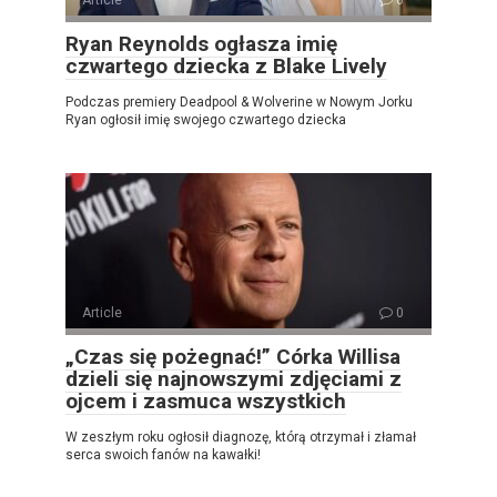
Ryan Reynolds ogłasza imię
czwartego dziecka z Blake Lively
Podczas premiery Deadpool & Wolverine w Nowym Jorku
Ryan ogłosił imię swojego czwartego dziecka
Article
0
„Czas się pożegnać!” Córka Willisa
dzieli się najnowszymi zdjęciami z
ojcem i zasmuca wszystkich
W zeszłym roku ogłosił diagnozę, którą otrzymał i złamał
serca swoich fanów na kawałki!