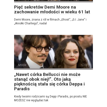
Pięć sekretów Demi Moore na
zachowanie młodości w wieku 61 lat
Demi Moore, znana z ról w filmach „Ghost”, „G.I. Jane” i
„Aniołki Charliego”, nadal
Article
0
„Nawet córka Bellucci nie może
stanąć obok niej!”. Oto jaką
pięknością stała się córka Deppa i
Paradis
Kiedy twoimi rodzicami są Depp i Paradis, po prostu NIE
MOŻESZ nie wyglądać tak