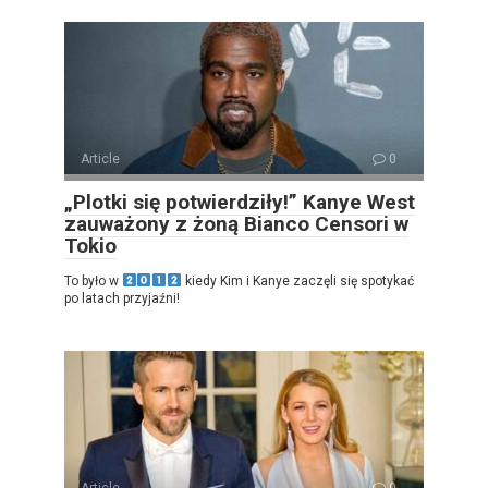
Article
0
„Plotki się potwierdziły!” Kanye West
zauważony z żoną Bianco Censori w
Tokio
To było w
kiedy Kim i Kanye zaczęli się spotykać
po latach przyjaźni!
Article
0