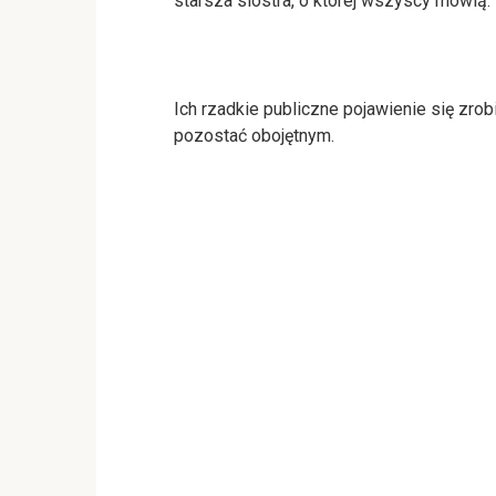
starsza siostra, o której wszyscy mówią.
Ich rzadkie publiczne pojawienie się zrobi
pozostać obojętnym.