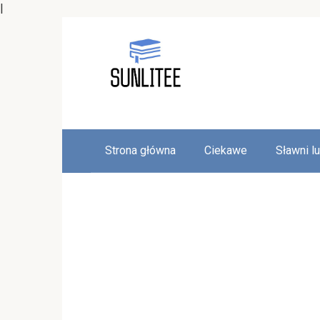
|
Skip
to
content
Strona główna
Ciekawe
Sławni l