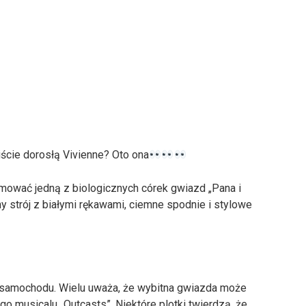
ście dorosłą Vivienne? Oto ona
ilmować jedną z biologicznych córek gwiazd „Pana i
ny strój z białymi rękawami, ciemne spodnie i stylowe
 samochodu. Wielu uważa, że wybitna gwiazda może
 musicalu „Outcasts”. Niektóre plotki twierdzą, że