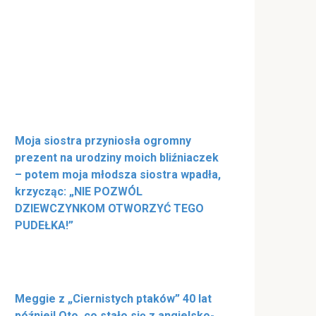
Moja siostra przyniosła ogromny
prezent na urodziny moich bliźniaczek
– potem moja młodsza siostra wpadła,
krzycząc: „NIE POZWÓL
DZIEWCZYNKOM OTWORZYĆ TEGO
PUDEŁKA!”
Meggie z „Ciernistych ptaków” 40 lat
później! Oto, co stało się z angielsko-