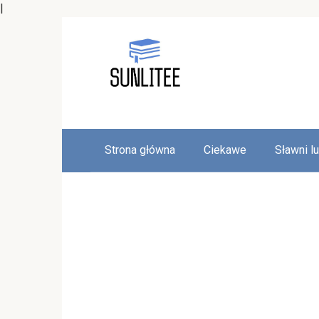
|
Skip
to
content
Strona główna
Ciekawe
Sławni l