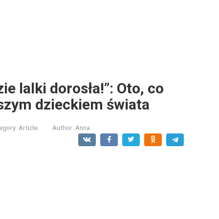
e lalki dorosła!”: Oto, co
ejszym dzieckiem świata
egory:
Article
Author:
Anna