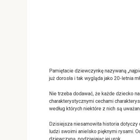
Pamiętacie dziewczynkę nazywaną „najpi
już dorosła i tak wygląda jako 20-letnia 
Nie trzeba dodawać, że każde dziecko na 
charakterystycznymi cechami charakterysty
według których niektóre z nich są uważane
Dzisiejsza niesamowita historia dotyczy d
ludzi swoimi anielsko pięknymi rysami. O
dziewczyną, podziwiając jej urok.