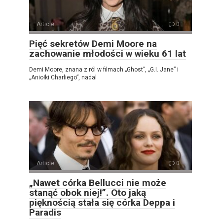
Article
0
Pięć sekretów Demi Moore na
zachowanie młodości w wieku 61 lat
Demi Moore, znana z ról w filmach „Ghost”, „G.I. Jane” i
„Aniołki Charliego”, nadal
Article
0
„Nawet córka Bellucci nie może
stanąć obok niej!”. Oto jaką
pięknością stała się córka Deppa i
Paradis