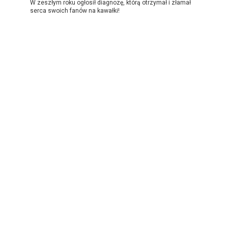
W zeszłym roku ogłosił diagnozę, którą otrzymał i złamał
serca swoich fanów na kawałki!