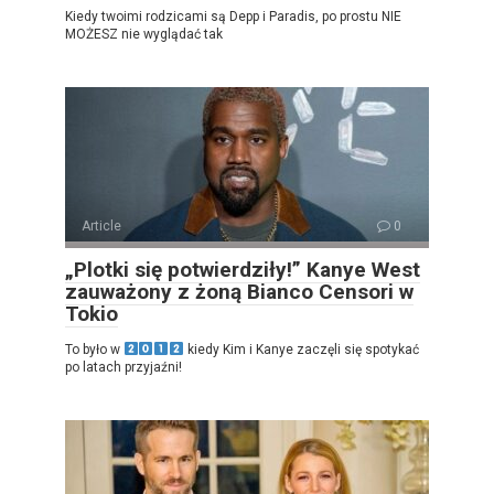
Kiedy twoimi rodzicami są Depp i Paradis, po prostu NIE
MOŻESZ nie wyglądać tak
Article
0
„Plotki się potwierdziły!” Kanye West
zauważony z żoną Bianco Censori w
Tokio
To było w
kiedy Kim i Kanye zaczęli się spotykać
po latach przyjaźni!