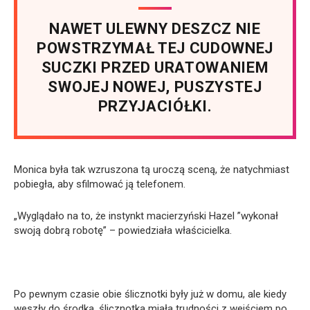
NAWET ULEWNY DESZCZ NIE
POWSTRZYMAŁ TEJ CUDOWNEJ
SUCZKI PRZED URATOWANIEM
SWOJEJ NOWEJ, PUSZYSTEJ
PRZYJACIÓŁKI.
Monica była tak wzruszona tą uroczą sceną, że natychmiast
pobiegła, aby sfilmować ją telefonem.
„Wyglądało na to, że instynkt macierzyński Hazel ”wykonał
swoją dobrą robotę” – powiedziała właścicielka.
Po pewnym czasie obie ślicznotki były już w domu, ale kiedy
weszły do środka, ślicznotka miała trudności z wejściem po