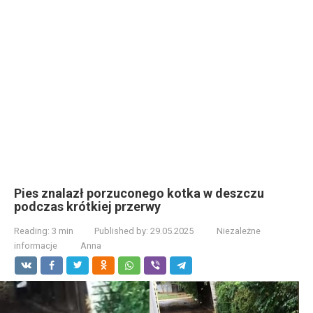
Pies znalazł porzuconego kotka w deszczu
podczas krótkiej przerwy
Reading:
3 min
Published by:
29.05.2025
Niezależne
informacje
Anna