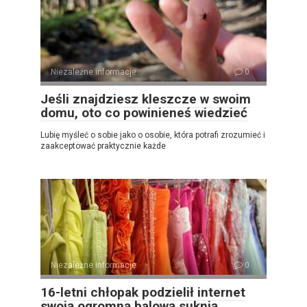
Niezależne informacje
0
Jeśli znajdziesz kleszcze w swoim
domu, oto co powinieneś wiedzieć
Lubię myśleć o sobie jako o osobie, która potrafi zrozumieć i
zaakceptować praktycznie każde
Niezależne informacje
0
16-letni chłopak podzielił internet
swoją ogromną balową suknią