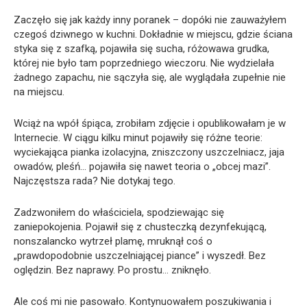
Zaczęło się jak każdy inny poranek – dopóki nie zauważyłem
czegoś dziwnego w kuchni. Dokładnie w miejscu, gdzie ściana
styka się z szafką, pojawiła się sucha, różowawa grudka,
której nie było tam poprzedniego wieczoru. Nie wydzielała
żadnego zapachu, nie sączyła się, ale wyglądała zupełnie nie
na miejscu.
Wciąż na wpół śpiąca, zrobiłam zdjęcie i opublikowałam je w
Internecie. W ciągu kilku minut pojawiły się różne teorie:
wyciekająca pianka izolacyjna, zniszczony uszczelniacz, jaja
owadów, pleśń… pojawiła się nawet teoria o „obcej mazi”.
Najczęstsza rada? Nie dotykaj tego.
Zadzwoniłem do właściciela, spodziewając się
zaniepokojenia. Pojawił się z chusteczką dezynfekującą,
nonszalancko wytrzeł plamę, mruknął coś o
„prawdopodobnie uszczelniającej piance” i wyszedł. Bez
oględzin. Bez naprawy. Po prostu… zniknęło.
Ale coś mi nie pasowało. Kontynuowałem poszukiwania i