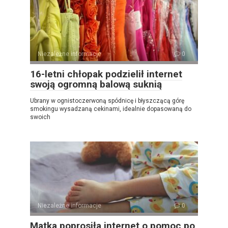
Niezależne informacje
0
16-letni chłopak podzielił internet
swoją ogromną balową suknią
Ubrany w ognistoczerwoną spódnicę i błyszczącą górę
smokingu wysadzaną cekinami, idealnie dopasowaną do
swoich
Niezależne informacje
0
Matka poprosiła internet o pomoc po