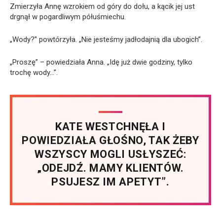
Zmierzyła Annę wzrokiem od góry do dołu, a kącik jej ust
drgnął w pogardliwym półuśmiechu.
„Wody?” powtórzyła. „Nie jesteśmy jadłodajnią dla ubogich”.
„Proszę” – powiedziała Anna. „Idę już dwie godziny, tylko
trochę wody…”.
KATE WESTCHNĘŁA I
POWIEDZIAŁA GŁOŚNO, TAK ŻEBY
WSZYSCY MOGLI USŁYSZEĆ:
„ODEJDŹ. MAMY KLIENTÓW.
PSUJESZ IM APETYT”.