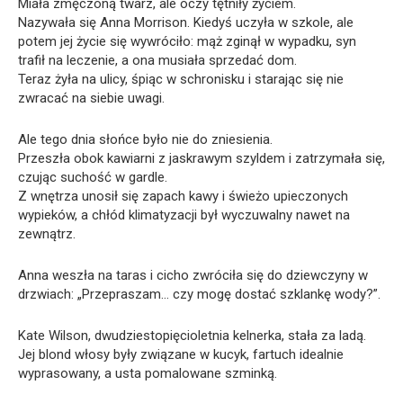
Miała zmęczoną twarz, ale oczy tętniły życiem.
Nazywała się Anna Morrison. Kiedyś uczyła w szkole, ale
potem jej życie się wywróciło: mąż zginął w wypadku, syn
trafił na leczenie, a ona musiała sprzedać dom.
Teraz żyła na ulicy, śpiąc w schronisku i starając się nie
zwracać na siebie uwagi.
Ale tego dnia słońce było nie do zniesienia.
Przeszła obok kawiarni z jaskrawym szyldem i zatrzymała się,
czując suchość w gardle.
Z wnętrza unosił się zapach kawy i świeżo upieczonych
wypieków, a chłód klimatyzacji był wyczuwalny nawet na
zewnątrz.
Anna weszła na taras i cicho zwróciła się do dziewczyny w
drzwiach: „Przepraszam… czy mogę dostać szklankę wody?”.
Kate Wilson, dwudziestopięcioletnia kelnerka, stała za ladą.
Jej blond włosy były związane w kucyk, fartuch idealnie
wyprasowany, a usta pomalowane szminką.