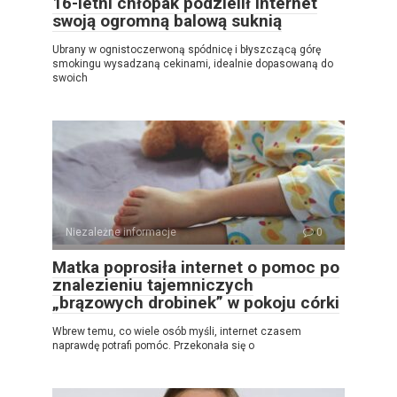
16-letni chłopak podzielił internet
swoją ogromną balową suknią
Ubrany w ognistoczerwoną spódnicę i błyszczącą górę
smokingu wysadzaną cekinami, idealnie dopasowaną do
swoich
Niezależne informacje
0
Matka poprosiła internet o pomoc po
znalezieniu tajemniczych
„brązowych drobinek” w pokoju córki
Wbrew temu, co wiele osób myśli, internet czasem
naprawdę potrafi pomóc. Przekonała się o