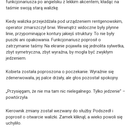
funkcjonariusza po angielsku z lekkim akcentem, kładąc na
taśmie swoją starą walizkę.
Kiedy walizka przejeżdżała pod urządzeniem rentgenowskim,
operator zmarszczył brwi. Wewnątrz widoczne były płynne
linie, przypominające kontury jakiejś struktury. To nie były
puszki ani opakowania. Funkcjonariusz poprosił o
zatrzymanie taśmy. Na ekranie pojawiła się jednolita sylwetka,
zbyt symetryczna, zbyt wyraźna, by mogła być zwykłym
jedzeniem.
Kobieta została poproszona o poczekanie. Wyraźnie się
zdenerwowała, jej palce drżały, ale głos pozostał spokojny.
„Przysięgam, że nie ma tam nic nielegalnego. Tylko jedzenie” –
powtórzyła.
Kierownik zmiany został wezwany do służby. Podszedł i
poprosił o otwarcie walizki. Zamek kliknął, a wieko powoli się
uchyliło.