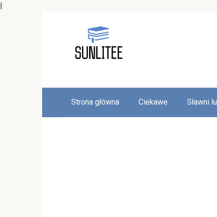
|
Skip
to
content
Strona główna
Ciekawe
Sławni l