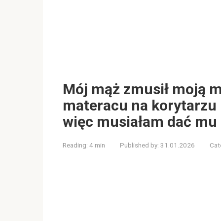
Mój mąż zmusił moją m
materacu na korytarzu 
więc musiałam dać mu 
Reading:
4 min
Published by:
31.01.2026
Cat