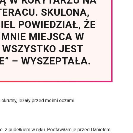
Ą W KORYTARZU NA
TERACU. SKULONA,
IEL POWIEDZIAŁ, ŻE
 MNIE MIEJSCA W
E WSZYSTKO JEST
E” – WYSZEPTAŁA.
okrutny, leżały przed moimi oczami.
e, z pudełkiem w ręku. Postawiłam je przed Danielem.