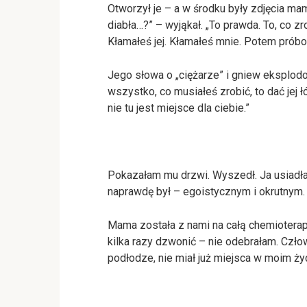
Otworzył je – a w środku były zdjęcia ma
diabła…?” – wyjąkał. „To prawda. To, co z
Kłamałeś jej. Kłamałeś mnie. Potem pró
Jego słowa o „ciężarze” i gniew eksplodo
wszystko, co musiałeś zrobić, to dać jej łó
nie tu jest miejsce dla ciebie.”
Pokazałam mu drzwi. Wyszedł. Ja usiadła
naprawdę był – egoistycznym i okrutnym.
Mama została z nami na całą chemioterap
kilka razy dzwonić – nie odebrałam. Czło
podłodze, nie miał już miejsca w moim życ