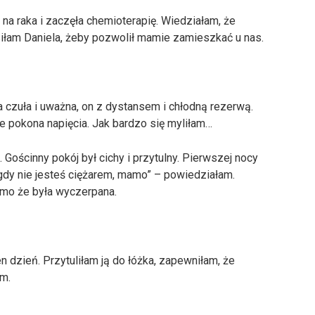
a raka i zaczęła chemioterapię. Wiedziałam, że
siłam Daniela, żeby pozwolił mamie zamieszkać u nas.
ła czuła i uważna, on z dystansem i chłodną rezerwą.
e pokona napięcia. Jak bardzo się myliłam…
ościnny pokój był cichy i przytulny. Pierwszej nocy
igdy nie jesteś ciężarem, mamo” – powiedziałam.
imo że była wyczerpana.
dzień. Przytuliłam ją do łóżka, zapewniłam, że
am.