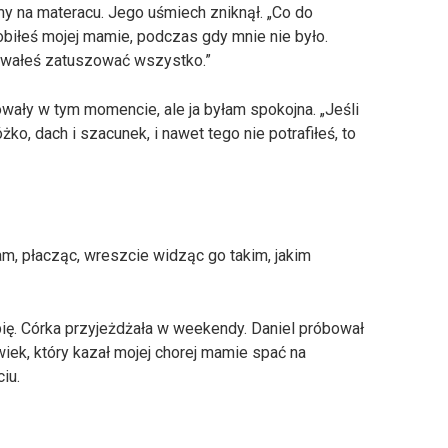
my na materacu. Jego uśmiech zniknął. „Co do
robiłeś mojej mamie, podczas gdy mnie nie było.
bowałeś zatuszować wszystko.”
wały w tym momencie, ale ja byłam spokojna. „Jeśli
żko, dach i szacunek, i nawet tego nie potrafiłeś, to
m, płacząc, wreszcie widząc go takim, jakim
ię. Córka przyjeżdżała w weekendy. Daniel próbował
wiek, który kazał mojej chorej mamie spać na
iu.