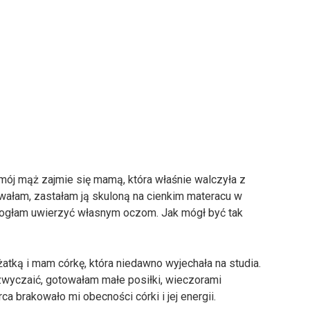
mój mąż zajmie się mamą, która właśnie walczyła z
owałam, zastałam ją skuloną na cienkim materacu w
 mogłam uwierzyć własnym oczom. Jak mógł być tak
żatką i mam córkę, która niedawno wyjechała na studia.
zwyczaić, gotowałam małe posiłki, wieczorami
a brakowało mi obecności córki i jej energii.