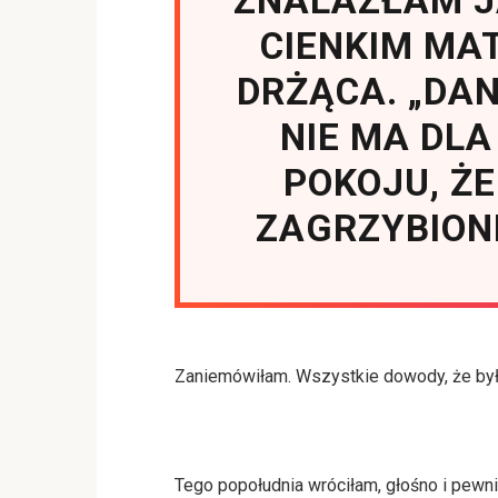
ZNALAZŁAM J
CIENKIM MA
DRŻĄCA. „DAN
NIE MA DLA
POKOJU, Ż
ZAGRZYBION
Zaniemówiłam. Wszystkie dowody, że był 
Tego popołudnia wróciłam, głośno i pewni