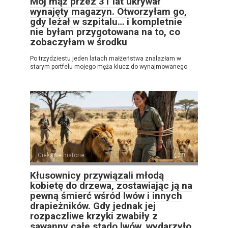
Mój mąż przez 31 lat ukrywał
wynajęty magazyn. Otworzyłam go,
gdy leżał w szpitalu… i kompletnie
nie byłam przygotowana na to, co
zobaczyłam w środku
Po trzydziestu jeden latach małżeństwa znalazłam w
starym portfelu mojego męża klucz do wynajmowanego
Ciekawe historie
0
Kłusownicy przywiązali młodą
kobietę do drzewa, zostawiając ją na
pewną śmierć wśród lwów i innych
drapieżników. Gdy jednak jej
rozpaczliwe krzyki zwabiły z
sawanny całe stado lwów, wydarzyło