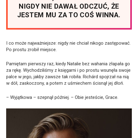
NIGDY NIE DAWAŁ ODCZUĆ, ŻE
JESTEM MU ZA TO COŚ WINNA.
I co może najważniejsze: nigdy nie chciał nikogo zastępować.
Po prostu zrobił miejsce.
Pamiętam pierwszy raz, kiedy Natalie bez wahania złapała go
za rękę. Wychodziliśmy z księgarni i po prostu wsunęła swoje
palce w jego, jakby zawsze tak robiła. Richárd spojrzał na nią
w dół, zaskoczony, a potem z uśmiechem ścisnął jej dłoń.
– Wyjątkowa – szepnął później. – Obie jesteście, Grace.