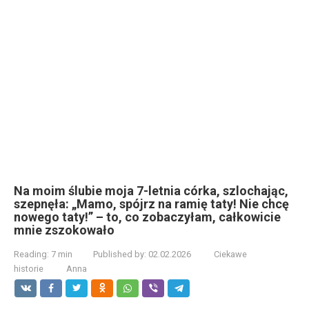
Na moim ślubie moja 7-letnia córka, szlochając,
szepnęła: „Mamo, spójrz na ramię taty! Nie chcę
nowego taty!” – to, co zobaczyłam, całkowicie
mnie zszokowało
Reading:
7 min
Published by:
02.02.2026
Ciekawe
historie
Anna