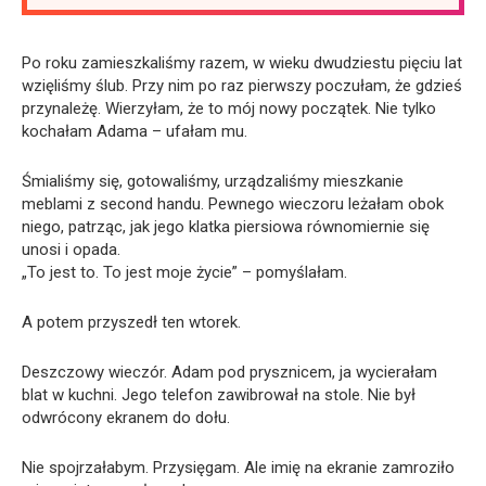
Po roku zamieszkaliśmy razem, w wieku dwudziestu pięciu lat
wzięliśmy ślub. Przy nim po raz pierwszy poczułam, że gdzieś
przynależę. Wierzyłam, że to mój nowy początek. Nie tylko
kochałam Adama – ufałam mu.
Śmialiśmy się, gotowaliśmy, urządzaliśmy mieszkanie
meblami z second handu. Pewnego wieczoru leżałam obok
niego, patrząc, jak jego klatka piersiowa równomiernie się
unosi i opada.
„To jest to. To jest moje życie” – pomyślałam.
A potem przyszedł ten wtorek.
Deszczowy wieczór. Adam pod prysznicem, ja wycierałam
blat w kuchni. Jego telefon zawibrował na stole. Nie był
odwrócony ekranem do dołu.
Nie spojrzałabym. Przysięgam. Ale imię na ekranie zamroziło