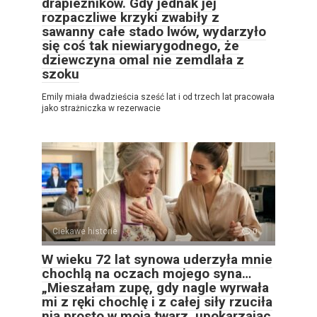
drapieżników. Gdy jednak jej
rozpaczliwe krzyki zwabiły z
sawanny całe stado lwów, wydarzyło
się coś tak niewiarygodnego, że
dziewczyna omal nie zemdlała z
szoku
Emily miała dwadzieścia sześć lat i od trzech lat pracowała
jako strażniczka w rezerwacie
Ciekawe historie
0
W wieku 72 lat synowa uderzyła mnie
chochlą na oczach mojego syna…
„Mieszałam zupę, gdy nagle wyrwała
mi z ręki chochlę i z całej siły rzuciła
nią prosto w moją twarz, upokarzając