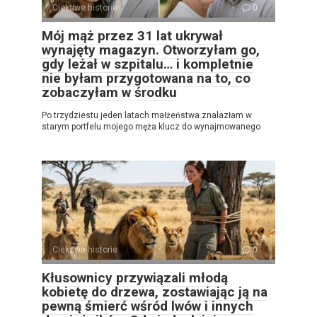
Ciekawe historie
0
Mój mąż przez 31 lat ukrywał
wynajęty magazyn. Otworzyłam go,
gdy leżał w szpitalu… i kompletnie
nie byłam przygotowana na to, co
zobaczyłam w środku
Po trzydziestu jeden latach małżeństwa znalazłam w
starym portfelu mojego męża klucz do wynajmowanego
Ciekawe historie
0
Kłusownicy przywiązali młodą
kobietę do drzewa, zostawiając ją na
pewną śmierć wśród lwów i innych