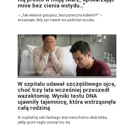
mnie bez cienia wstydu…”
— „Tak właśnie gotujesz, bezużyteczna kobieto?!” —
wrzasnęła. Mój syn nawet nie podniósł wzroku.
Ciekawe historie
0
W szpitalu udawał szczęśliwego ojca,
choć trzy lata wcześniej przeszedł
wazektomię. Wyniki testu DNA
ujawniły tajemnicę, która wstrząsnęła
całą rodziną
W szpitalnej sali Santiago stał nieruchomo obok łóżka,
jakby grunt nagle usunął mu się