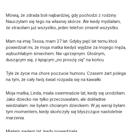
Mówią, że zdrada boli najbardziej, gdy pochodzi z rodziny.
Nauczyłam się tego na własnej skórze. Ale kiedy myślałam,
że straciłam już wszystko, jeden telefon zmienił wszystko.
Mam na imię Tessa, mam 27 lat. Gdyby pięć lat temu ktoś
powiedział mi, że moja matka kiedyś wyjdzie za mojego męża,
wybuchłabym śmiechem. Nie uprzejmym. Głośnym,
duszącym się, z kpiącym „no proszę cię” na końcu.
Tyle że życie ma chore poczucie humoru. Czasem żart polega
na tym, że cały twój świat rozpada się na kawałki.
Moja matka, Linda, miała osiemnaście lat, kiedy się urodziłam.
Jako dziecko nie tylko przeczuwałam, ale dokładnie
wiedziałam: nie byłam chcianym dzieckiem. W jej wersji byłam
tym momentem, kiedy skończyły się błyszczące nastoletnie
marzenia.
Miałam siedem lat, kiedy powiedziała: