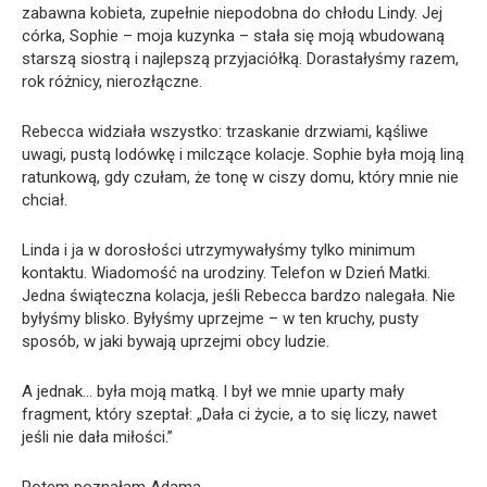
zabawna kobieta, zupełnie niepodobna do chłodu Lindy. Jej
córka, Sophie – moja kuzynka – stała się moją wbudowaną
starszą siostrą i najlepszą przyjaciółką. Dorastałyśmy razem,
rok różnicy, nierozłączne.
Rebecca widziała wszystko: trzaskanie drzwiami, kąśliwe
uwagi, pustą lodówkę i milczące kolacje. Sophie była moją liną
ratunkową, gdy czułam, że tonę w ciszy domu, który mnie nie
chciał.
Linda i ja w dorosłości utrzymywałyśmy tylko minimum
kontaktu. Wiadomość na urodziny. Telefon w Dzień Matki.
Jedna świąteczna kolacja, jeśli Rebecca bardzo nalegała. Nie
byłyśmy blisko. Byłyśmy uprzejme – w ten kruchy, pusty
sposób, w jaki bywają uprzejmi obcy ludzie.
A jednak… była moją matką. I był we mnie uparty mały
fragment, który szeptał: „Dała ci życie, a to się liczy, nawet
jeśli nie dała miłości.”
Potem poznałam Adama.