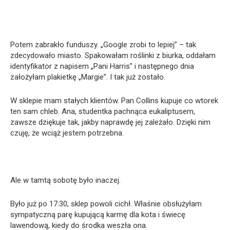
Potem zabrakło funduszy. „Google zrobi to lepiej” – tak
zdecydowało miasto. Spakowałam roślinki z biurka, oddałam
identyfikator z napisem „Pani Harris” i następnego dnia
założyłam plakietkę „Margie”. I tak już zostało.
W sklepie mam stałych klientów. Pan Collins kupuje co wtorek
ten sam chleb. Ana, studentka pachnąca eukaliptusem,
zawsze dziękuje tak, jakby naprawdę jej zależało. Dzięki nim
czuję, że wciąż jestem potrzebna.
Ale w tamtą sobotę było inaczej.
Było już po 17:30, sklep powoli cichł. Właśnie obsłużyłam
sympatyczną parę kupującą karmę dla kota i świecę
lawendową, kiedy do środka weszła ona.