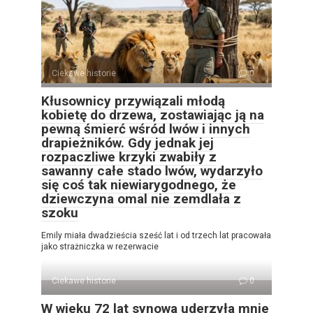
Ciekawe historie
0
Kłusownicy przywiązali młodą
kobietę do drzewa, zostawiając ją na
pewną śmierć wśród lwów i innych
drapieżników. Gdy jednak jej
rozpaczliwe krzyki zwabiły z
sawanny całe stado lwów, wydarzyło
się coś tak niewiarygodnego, że
dziewczyna omal nie zemdlała z
szoku
Emily miała dwadzieścia sześć lat i od trzech lat pracowała
jako strażniczka w rezerwacie
Ciekawe historie
0
W wieku 72 lat synowa uderzyła mnie