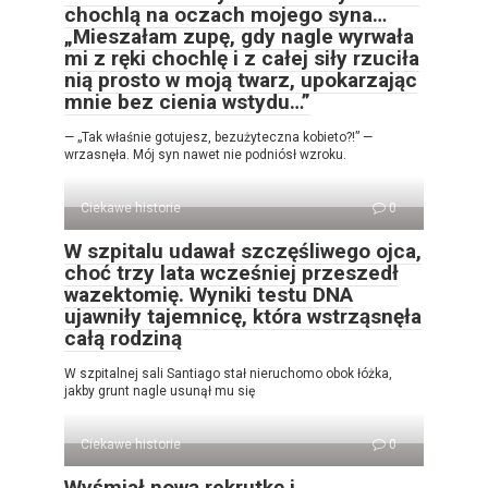
chochlą na oczach mojego syna…
„Mieszałam zupę, gdy nagle wyrwała
mi z ręki chochlę i z całej siły rzuciła
nią prosto w moją twarz, upokarzając
mnie bez cienia wstydu…”
— „Tak właśnie gotujesz, bezużyteczna kobieto?!” —
wrzasnęła. Mój syn nawet nie podniósł wzroku.
Ciekawe historie
0
W szpitalu udawał szczęśliwego ojca,
choć trzy lata wcześniej przeszedł
wazektomię. Wyniki testu DNA
ujawniły tajemnicę, która wstrząsnęła
całą rodziną
W szpitalnej sali Santiago stał nieruchomo obok łóżka,
jakby grunt nagle usunął mu się
Ciekawe historie
0
Wyśmiał nową rekrutkę i