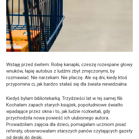
Wstaję przed świtem. Robię kanapki, czeszę rozespane głowy
wnuków, łapię autobus z ludźmi zbyt zmęczonymi, by
rozmawiać. Nie narzekam. Nie płaczę. Ale są dni, kiedy ktoś
przypomina ci, jak bardzo stałaś się dla świata niewidzialna.
Kiedyś byłam bibliotekarką. Trzydzieści lat w tej samej filii.
Kochałam zapach starych książek, popołudniowe światło
wpadające przez okna i to, jak ludzie rozkwitali, gdy
przychodziła nowa powieść ich ulubionego autora.
Prowadziłam zajęcia dla dzieci, pomagałam uczniom pisać
referaty, obserwowałam starszych panów czytających gazety
od deski do deski.