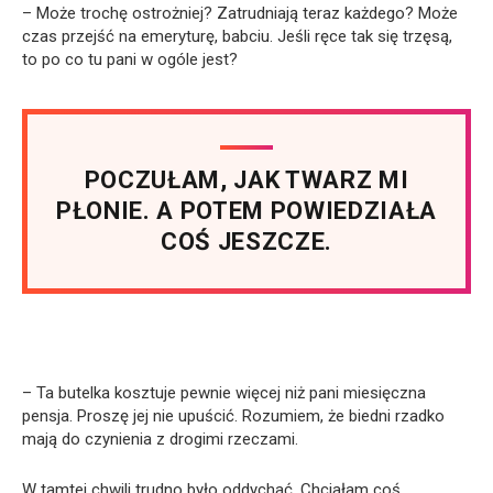
– Może trochę ostrożniej? Zatrudniają teraz każdego? Może
czas przejść na emeryturę, babciu. Jeśli ręce tak się trzęsą,
to po co tu pani w ogóle jest?
POCZUŁAM, JAK TWARZ MI
PŁONIE. A POTEM POWIEDZIAŁA
COŚ JESZCZE.
– Ta butelka kosztuje pewnie więcej niż pani miesięczna
pensja. Proszę jej nie upuścić. Rozumiem, że biedni rzadko
mają do czynienia z drogimi rzeczami.
W tamtej chwili trudno było oddychać. Chciałam coś