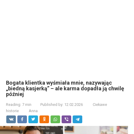
Bogata klientka wyśmiała mnie, nazywając
„biedną kasjerką” – ale karma dopadła ją chwilę
później
Reading:
7 min
Published by:
12.02.2026
Ciekawe
historie
Anna