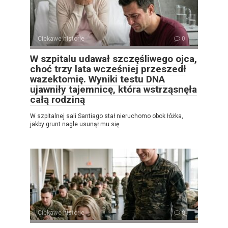
Ciekawe historie
0
W szpitalu udawał szczęśliwego ojca,
choć trzy lata wcześniej przeszedł
wazektomię. Wyniki testu DNA
ujawniły tajemnicę, która wstrząsnęła
całą rodziną
W szpitalnej sali Santiago stał nieruchomo obok łóżka,
jakby grunt nagle usunął mu się
Ciekawe historie
0