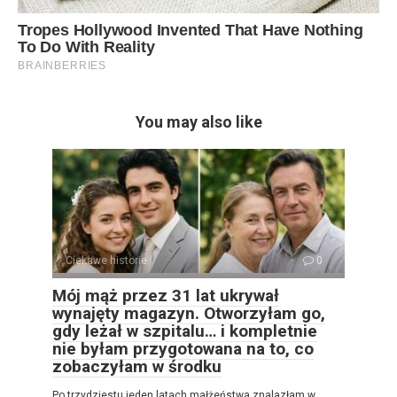
You may also like
Ciekawe historie
0
Mój mąż przez 31 lat ukrywał
wynajęty magazyn. Otworzyłam go,
gdy leżał w szpitalu… i kompletnie
nie byłam przygotowana na to, co
zobaczyłam w środku
Po trzydziestu jeden latach małżeństwa znalazłam w