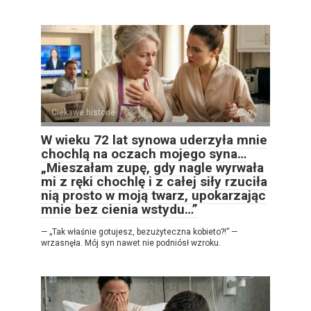
Ciekawe historie
0
W wieku 72 lat synowa uderzyła mnie
chochlą na oczach mojego syna…
„Mieszałam zupę, gdy nagle wyrwała
mi z ręki chochlę i z całej siły rzuciła
nią prosto w moją twarz, upokarzając
mnie bez cienia wstydu…”
— „Tak właśnie gotujesz, bezużyteczna kobieto?!” —
wrzasnęła. Mój syn nawet nie podniósł wzroku.