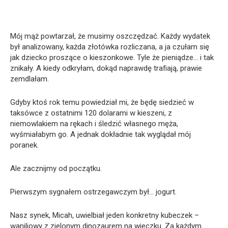
Mój mąż powtarzał, że musimy oszczędzać. Każdy wydatek
był analizowany, każda złotówka rozliczana, a ja czułam się
jak dziecko proszące o kieszonkowe. Tyle że pieniądze… i tak
znikały. A kiedy odkryłam, dokąd naprawdę trafiają, prawie
zemdlałam.
Gdyby ktoś rok temu powiedział mi, że będę siedzieć w
taksówce z ostatnimi 120 dolarami w kieszeni, z
niemowlakiem na rękach i śledzić własnego męża,
wyśmiałabym go. A jednak dokładnie tak wyglądał mój
poranek.
Ale zacznijmy od początku.
Pierwszym sygnałem ostrzegawczym był… jogurt.
Nasz synek, Micah, uwielbiał jeden konkretny kubeczek –
waniliowy z zielonym dinozaurem na wieczku. Za każdym