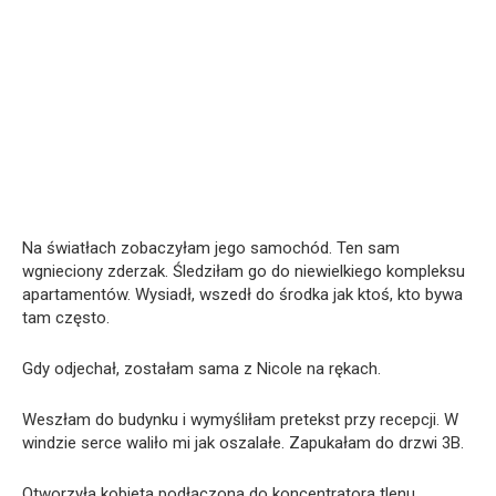
Na światłach zobaczyłam jego samochód. Ten sam
wgnieciony zderzak. Śledziłam go do niewielkiego kompleksu
apartamentów. Wysiadł, wszedł do środka jak ktoś, kto bywa
tam często.
Gdy odjechał, zostałam sama z Nicole na rękach.
Weszłam do budynku i wymyśliłam pretekst przy recepcji. W
windzie serce waliło mi jak oszalałe. Zapukałam do drzwi 3B.
Otworzyła kobieta podłączona do koncentratora tlenu.