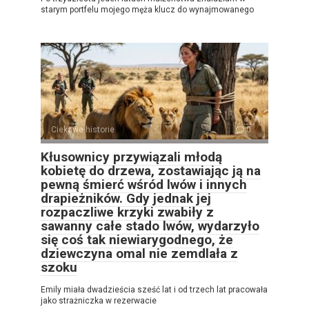
starym portfelu mojego męża klucz do wynajmowanego
Ciekawe historie
0
Kłusownicy przywiązali młodą
kobietę do drzewa, zostawiając ją na
pewną śmierć wśród lwów i innych
drapieżników. Gdy jednak jej
rozpaczliwe krzyki zwabiły z
sawanny całe stado lwów, wydarzyło
się coś tak niewiarygodnego, że
dziewczyna omal nie zemdlała z
szoku
Emily miała dwadzieścia sześć lat i od trzech lat pracowała
jako strażniczka w rezerwacie