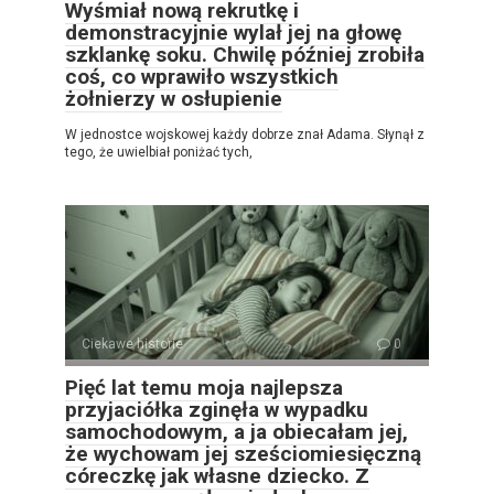
Wyśmiał nową rekrutkę i
demonstracyjnie wylał jej na głowę
szklankę soku. Chwilę później zrobiła
coś, co wprawiło wszystkich
żołnierzy w osłupienie
W jednostce wojskowej każdy dobrze znał Adama. Słynął z
tego, że uwielbiał poniżać tych,
Ciekawe historie
0
Pięć lat temu moja najlepsza
przyjaciółka zginęła w wypadku
samochodowym, a ja obiecałam jej,
że wychowam jej sześciomiesięczną
córeczkę jak własne dziecko. Z