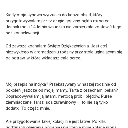
Kiedy moja synowa wyrzuciła do kosza obiad, który
przygotowywałam przez długie godziny, pękło mi serce.
Jednak moja 14-letnia wnuczka nie zamierzała zostawić tego
bez konsekwencji.
Od zawsze kochałam Święto Dziękczynienia. Jest coś
niezwykłego w gromadzeniu rodziny przy stole uginającym się
od potraw, w które wkładasz całe serce.
Mój przepis na indyka? Przekazywany w naszej rodzinie od
pokoleń, jeszcze od mojej mamy. Tarta z orzechami pekan?
Dopracowywałam ją latami, metodą prób i błędów. Puree
ziemniaczane, farsz, sos żurawinowy — to nie są tylko
dodatki. To część mnie.
Ale przygotowanie takiej kolacji nie jest łatwe. Po kilku
godzinach obierania, krojenia i pieczenia moje kolana płoną