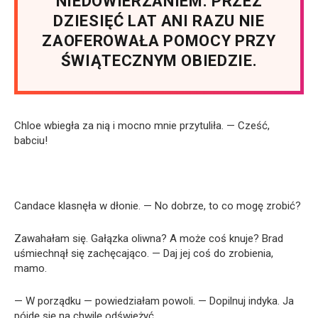
NIEDOWIERZANIEM. PRZEZ
DZIESIĘĆ LAT ANI RAZU NIE
ZAOFEROWAŁA POMOCY PRZY
ŚWIĄTECZNYM OBIEDZIE.
Chloe wbiegła za nią i mocno mnie przytuliła. — Cześć,
babciu!
Candace klasnęła w dłonie. — No dobrze, to co mogę zrobić?
Zawahałam się. Gałązka oliwna? A może coś knuje? Brad
uśmiechnął się zachęcająco. — Daj jej coś do zrobienia,
mamo.
— W porządku — powiedziałam powoli. — Dopilnuj indyka. Ja
pójdę się na chwilę odświeżyć.