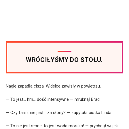
WRÓCIŁYŚMY DO STOŁU.
Nagle zapadła cisza. Widelce zawisły w powietrzu.
— To jest… hm… dość intensywne — mruknął Brad.
— Czy farsz nie jest… za słony? — zapytała ciotka Linda.
— To nie jest słone, to jest woda morska! — prychnął wujek