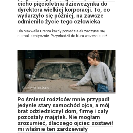
cicho pięcioletnia dziewczynka do
dyrektora wielkiej korporacji. To, co
wydarzyło się później, na zawsze
odmieniło życie tego człowieka
Dla Maxwella Granta każdy poniedziałek zaczynał się
niemal identycznie. Przychodził do biura wcześniej niż
Ciekawe historie
0
Po śmierci rodziców mnie przypadł
jedynie stary samochód ojca, a mój
brat odziedziczył dom, firmę i cały
pozostały majątek. Nie mogłam
zrozumieć, dlaczego ojciec zostawił
mi właśnie ten zardzewiały