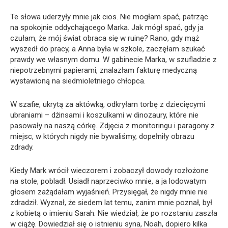
Te słowa uderzyły mnie jak cios. Nie mogłam spać, patrząc
na spokojnie oddychającego Marka. Jak mógł spać, gdy ja
czułam, że mój świat obraca się w ruinę? Rano, gdy mąż
wyszedł do pracy, a Anna była w szkole, zaczęłam szukać
prawdy we własnym domu. W gabinecie Marka, w szufladzie z
niepotrzebnymi papierami, znalazłam fakturę medyczną
wystawioną na siedmioletniego chłopca.
W szafie, ukrytą za aktówką, odkryłam torbę z dziecięcymi
ubraniami – dżinsami i koszulkami w dinozaury, które nie
pasowały na naszą córkę. Zdjęcia z monitoringu i paragony z
miejsc, w których nigdy nie bywaliśmy, dopełniły obrazu
zdrady.
Kiedy Mark wrócił wieczorem i zobaczył dowody rozłożone
na stole, pobladł. Usiadł naprzeciwko mnie, a ja lodowatym
głosem zażądałam wyjaśnień. Przysięgał, że nigdy mnie nie
zdradził. Wyznał, że siedem lat temu, zanim mnie poznał, był
z kobietą o imieniu Sarah. Nie wiedział, że po rozstaniu zaszła
w ciążę. Dowiedział się o istnieniu syna, Noah, dopiero kilka