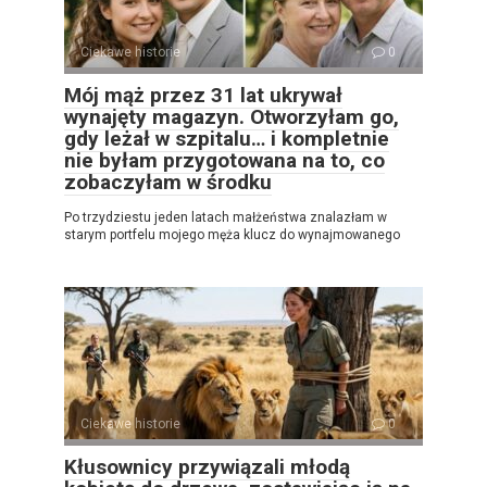
Ciekawe historie
0
Mój mąż przez 31 lat ukrywał
wynajęty magazyn. Otworzyłam go,
gdy leżał w szpitalu… i kompletnie
nie byłam przygotowana na to, co
zobaczyłam w środku
Po trzydziestu jeden latach małżeństwa znalazłam w
starym portfelu mojego męża klucz do wynajmowanego
Ciekawe historie
0
Kłusownicy przywiązali młodą