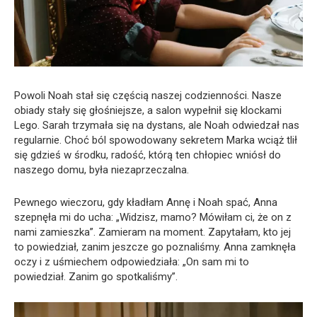
Powoli Noah stał się częścią naszej codzienności. Nasze
obiady stały się głośniejsze, a salon wypełnił się klockami
Lego. Sarah trzymała się na dystans, ale Noah odwiedzał nas
regularnie. Choć ból spowodowany sekretem Marka wciąż tlił
się gdzieś w środku, radość, którą ten chłopiec wniósł do
naszego domu, była niezaprzeczalna.
Pewnego wieczoru, gdy kładłam Annę i Noah spać, Anna
szepnęła mi do ucha: „Widzisz, mamo? Mówiłam ci, że on z
nami zamieszka”. Zamieram na moment. Zapytałam, kto jej
to powiedział, zanim jeszcze go poznaliśmy. Anna zamknęła
oczy i z uśmiechem odpowiedziała: „On sam mi to
powiedział. Zanim go spotkaliśmy”.