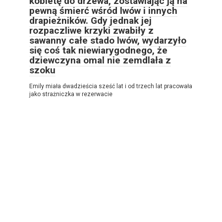
kobietę do drzewa, zostawiając ją na
pewną śmierć wśród lwów i innych
drapieżników. Gdy jednak jej
rozpaczliwe krzyki zwabiły z
sawanny całe stado lwów, wydarzyło
się coś tak niewiarygodnego, że
dziewczyna omal nie zemdlała z
szoku
Emily miała dwadzieścia sześć lat i od trzech lat pracowała
jako strażniczka w rezerwacie