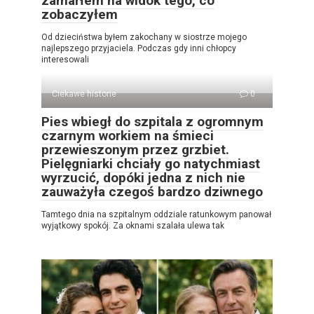
zamarłem na widok tego, co
zobaczyłem
Od dzieciństwa byłem zakochany w siostrze mojego
najlepszego przyjaciela. Podczas gdy inni chłopcy
interesowali
Ciekawe historie
0
Pies wbiegł do szpitala z ogromnym
czarnym workiem na śmieci
przewieszonym przez grzbiet.
Pielęgniarki chciały go natychmiast
wyrzucić, dopóki jedna z nich nie
zauważyła czegoś bardzo dziwnego
Tamtego dnia na szpitalnym oddziale ratunkowym panował
wyjątkowy spokój. Za oknami szalała ulewa tak