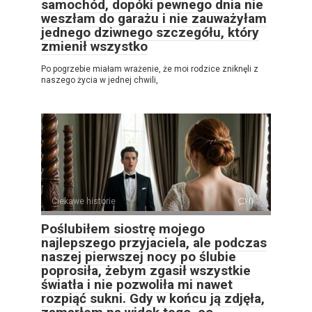
samochód, dopóki pewnego dnia nie
weszłam do garażu i nie zauważyłam
jednego dziwnego szczegółu, który
zmienił wszystko
Po pogrzebie miałam wrażenie, że moi rodzice zniknęli z
naszego życia w jednej chwili,
Ciekawe historie
0
Poślubiłem siostrę mojego
najlepszego przyjaciela, ale podczas
naszej pierwszej nocy po ślubie
poprosiła, żebym zgasił wszystkie
światła i nie pozwoliła mi nawet
rozpiąć sukni. Gdy w końcu ją zdjęła,