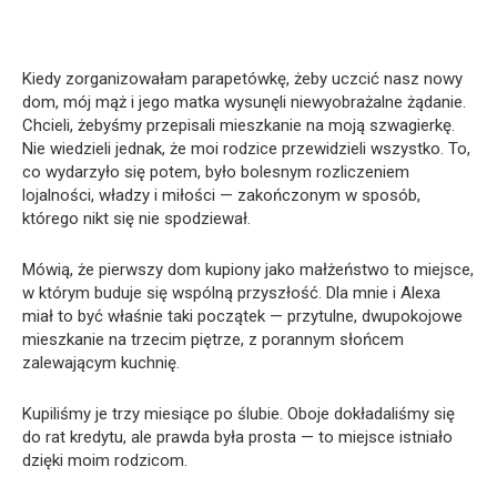
Kiedy zorganizowałam parapetówkę, żeby uczcić nasz nowy
dom, mój mąż i jego matka wysunęli niewyobrażalne żądanie.
Chcieli, żebyśmy przepisali mieszkanie na moją szwagierkę.
Nie wiedzieli jednak, że moi rodzice przewidzieli wszystko. To,
co wydarzyło się potem, było bolesnym rozliczeniem
lojalności, władzy i miłości — zakończonym w sposób,
którego nikt się nie spodziewał.
Mówią, że pierwszy dom kupiony jako małżeństwo to miejsce,
w którym buduje się wspólną przyszłość. Dla mnie i Alexa
miał to być właśnie taki początek — przytulne, dwupokojowe
mieszkanie na trzecim piętrze, z porannym słońcem
zalewającym kuchnię.
Kupiliśmy je trzy miesiące po ślubie. Oboje dokładaliśmy się
do rat kredytu, ale prawda była prosta — to miejsce istniało
dzięki moim rodzicom.