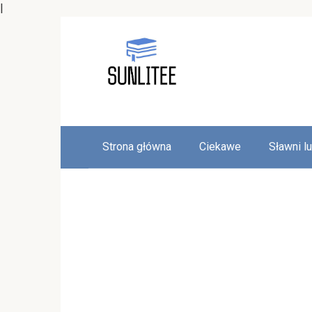
|
Skip
to
content
Strona główna
Ciekawe
Sławni l