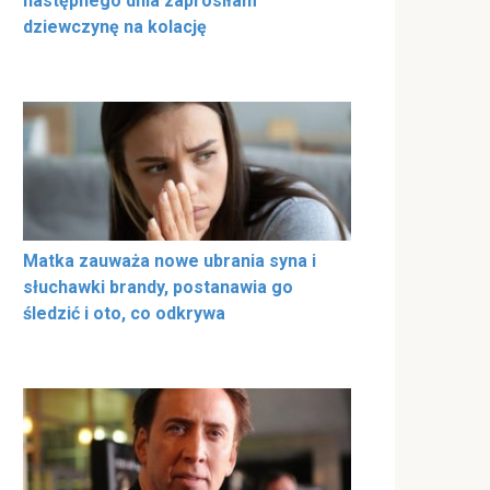
następnego dnia zaprosiłam
dziewczynę na kolację
Matka zauważa nowe ubrania syna i
słuchawki brandy, postanawia go
śledzić i oto, co odkrywa