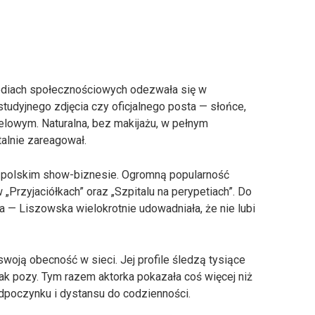
ediach społecznościowych odezwała się w
tudyjnego zdjęcia czy oficjalnego posta — słońce,
elowym. Naturalna, bez makijażu, w pełnym
alnie zareagował.
w polskim show-biznesie. Ogromną popularność
 „Przyjaciółkach” oraz „Szpitalu na perypetiach”. Do
 — Liszowska wielokrotnie udowadniała, że nie lubi
oją obecność w sieci. Jej profile śledzą tysiące
rak pozy. Tym razem aktorka pokazała coś więcej niż
odpoczynku i dystansu do codzienności.