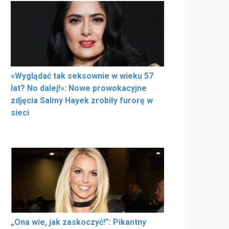
«Wyglądać tak seksownie w wieku 57
lat? No dalej!»: Nowe prowokacyjne
zdjęcia Salmy Hayek zrobiły furorę w
sieci
„Ona wie, jak zaskoczyć!”: Pikantny