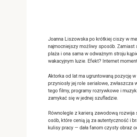
Joanna Liszowska po krótkiej ciszy w m
najmocniejszy możliwy sposób. Zamiast s
plaża i ona sama w odważnym stroju kąpi
wakacyjnym luzie. Efekt? Internet moment
Aktorka od lat ma ugruntowaną pozycję 
przyniosły jej role serialowe, zwłaszcza w
tego filmy, programy rozrywkowe i muzyka
zamykać się w jednej szufladzie.
Równolegle z karierą zawodową rozwija sw
osób, które cenią ją za autentyczność i b
kulisy pracy — dała fanom czysty obraz 