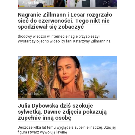
Sławni ludzie
0
Nagranie Zillmann i Lesar rozgrzało
sieć do czerwoności. Tego nikt nie
spodziewał się zobaczyć
Środowy wieczór w internecie nagle przyspieszył.
Wystarczyło jedno wideo, by fani Katarzyny Zillmann na
Sławni ludzie
0
Julia Dybowska dziś szokuje
sylwetką. Dawne zdjęcia pokazują
zupełnie inną osobę
Jeszcze kilka lat temu wyglądała zupełnie inaczej. Dziś jej
figura i twarz wywołują lawinę