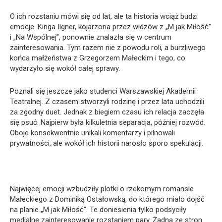
O ich rozstaniu mówi się od lat, ale ta historia wciąż budzi
emocje. Kinga Ilgner, kojarzona przez widzów z „M jak Miłość”
i „Na Wspólnej”, ponownie znalazła się w centrum
zainteresowania. Tym razem nie z powodu roli, a burzliwego
końca małżeństwa z Grzegorzem Małeckim i tego, co
wydarzyło się wokół całej sprawy.
Poznali się jeszcze jako studenci Warszawskiej Akademii
Teatralnej. Z czasem stworzyli rodzinę i przez lata uchodzili
za zgodny duet. Jednak z biegiem czasu ich relacja zaczęła
się psuć. Najpierw była kilkuletnia separacja, później rozwód.
Oboje konsekwentnie unikali komentarzy i pilnowali
prywatności, ale wokół ich historii narosło sporo spekulacji.
Najwięcej emocji wzbudziły plotki o rzekomym romansie
Małeckiego z Dominiką Ostałowską, do którego miało dojść
na planie „M jak Miłość”. Te doniesienia tylko podsyciły
medialne zainteresowanie rozstaniem pary. Żadna ze stron