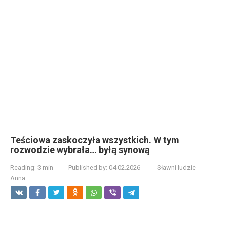
Teściowa zaskoczyła wszystkich. W tym
rozwodzie wybrała… byłą synową
Reading:
3 min
Published by:
04.02.2026
Sławni ludzie
Anna