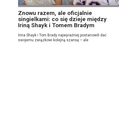
Znani
0
Znowu razem, ale oficjalnie
singielkami: co się dzieje między
Iriną Shayk i Tomem Bradym
Irina Shayk i Tom Brady najwyraźniej postanowili dać
swojemu związkowi kolejną szansę – ale