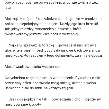
powoli rozchodzi się po wszystkim, w co wierzyłam przez
lata.
Mój mąż — mój mąż od zaledwie trzech godzin — chodził po
pokoju z niepokojącym spokojem. Każdy jego krok brzmiał
tak, jakby miażdżył wspomnienia z wesela, które
świętowaliśmy jeszcze kilka godzin wcześniej.
— Najpierw sprawdź jej torebkę — powiedział niecierpliwie
głos w telefonie. — Jeśli podpisała umowę kredytową, musi
mieć kopię. Potrzebujemy tego dokumentu, zanim się obudzi.
Moja świadkowa cicho westchnęła.
Natychmiast rozpoznałam to westchnienie. Była obok mnie
przez cały dzień, poprawiała moją suknię, układała welon,
uśmiechała się do mnie na każdym zdjęciu.
— Jeśli coś pójdzie nie tak — powiedziała cicho — będziemy
mieć poważne kłopoty.