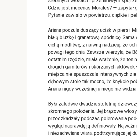
srebrnych włosach i przenikliwym spojrz
Gdzie jest mecenas Morales? — zapytał g
Pytanie zawisło w powietrzu, ciężkie i peł
Ariana poczuła duszący ucisk w piersi. Mi
białą bluzkę i granatową spódnicę. Sam
cichą modlitwę, z naiwną nadzieją, że 
powagi tego dnia. Zawsze wierzyła, że Bó
ostatnim rzędzie, miała wrażenie, że ten 
drogich garniturów i skórzanych aktówek
miejsca nie spuszczała intensywnych ziel
dębowym stole tak mocno, że knykcie pobi
Ariana nigdy wcześniej u niego nie widzi
Była zaledwie dwudziestoletnią dziewczyn
skromnego położenia. Jej brązowe włosy
przeszkadzały podczas polerowania podłó
wygląd naprawdę ją definiowały. Najważnie
i niezachwiana wiara, podtrzymująca jej 