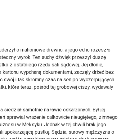
uderzył o mahoniowe drewno, a jego echo rozeszło
tateczny wyrok. Ten suchy dźwięk przeszył duszę
o z ostatniego rzędu sali sądowej. Jej dłonie,
z kartonu wypchaną dokumentami, zaczęły drżeć bez
ąc swój i tak skromny czas na sen po wyczerpujących
ki, które teraz, pośród tej grobowej ciszy, wydawały
a siedział samotnie na ławie oskarżonych. Był jej
ień sprawiał wrażenie całkowicie nieugiętego, zimnego
biznesu w Meksyku. Jednak w tej chwili brak jego
ali upokarzającą pustkę. Sędzia, surowy mężczyzna o