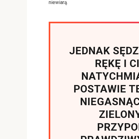
niewiarą.
JEDNAK SĘDZ
RĘKĘ I 
NATYCHMIA
POSTAWIE T
NIEGASNĄC
ZIELON
PRZYPO