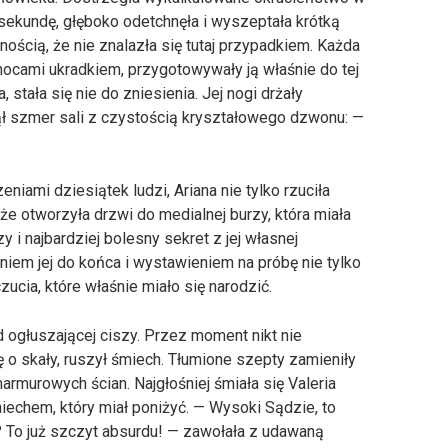
 sekundę, głęboko odetchnęła i wyszeptała krótką
ością, że nie znalazła się tutaj przypadkiem. Każda
ocami ukradkiem, przygotowywały ją właśnie do tej
, stała się nie do zniesienia. Jej nogi drżały
ciął szmer sali z czystością kryształowego dzwonu: —
eniami dziesiątek ludzi, Ariana nie tylko rzuciła
e otworzyła drzwi do medialnej burzy, która miała
 i najbardziej bolesny sekret z jej własnej
eniem jej do końca i wystawieniem na próbę nie tylko
zucia, które właśnie miało się narodzić.
 ogłuszającej ciszy. Przez moment nikt nie
ię o skały, ruszył śmiech. Tłumione szepty zamieniły
marmurowych ścian. Najgłośniej śmiała się Valeria
echem, który miał poniżyć. — Wysoki Sądzie, to
 To już szczyt absurdu! — zawołała z udawaną