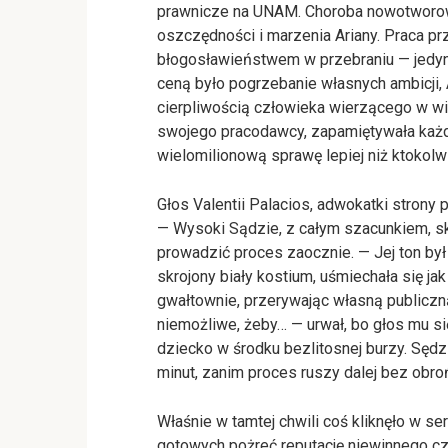
prawnicze na UNAM. Choroba nowotworowa
oszczędności i marzenia Ariany. Praca pr
błogosławieństwem w przebraniu — jedy
ceną było pogrzebanie własnych ambicji, A
cierpliwością człowieka wierzącego w wię
swojego pracodawcy, zapamiętywała każdą
wielomilionową sprawę lepiej niż ktokolwi
Głos Valentii Palacios, adwokatki strony pr
— Wysoki Sądzie, z całym szacunkiem, sko
prowadzić proces zaocznie. — Jej ton był s
skrojony biały kostium, uśmiechała się ja
gwałtownie, przerywając własną publiczn
niemożliwe, żeby… — urwał, bo głos mu si
dziecko w środku bezlitosnej burzy. Sędzia
minut, zanim proces ruszy dalej bez obro
Właśnie w tamtej chwili coś kliknęło w se
gotowych pożreć reputację niewinnego c