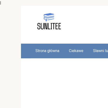
|
Skip
to
content
Strona główna
Ciekawe
Sławni l