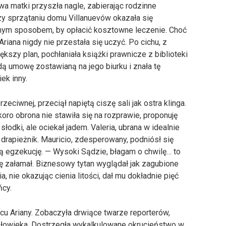
 matki przyszła nagle, zabierając rodzinne
zy sprzątaniu domu Villanuevów okazała się
nym sposobem, by opłacić kosztowne leczenie. Choć
riana nigdy nie przestała się uczyć. Po cichu, z
kszy plan, pochłaniała książki prawnicze z biblioteki
 umowę zostawianą na jego biurku i znała tę
ek inny.
zeciwnej, przeciął napiętą ciszę sali jak ostra klinga.
ro obrona nie stawiła się na rozprawie, proponuję
łodki, ale ociekał jadem. Valeria, ubrana w idealnie
k drapieżnik. Mauricio, zdesperowany, podniósł się
ą egzekucję. — Wysoki Sądzie, błagam o chwilę… to
ę załamał. Biznesowy tytan wyglądał jak zagubione
, nie okazując cienia litości, dał mu dokładnie pięć
ńcy.
rcu Ariany. Zobaczyła drwiące twarze reporterów,
złowieka. Dostrzegła wykalkulowane okrucieństwo w