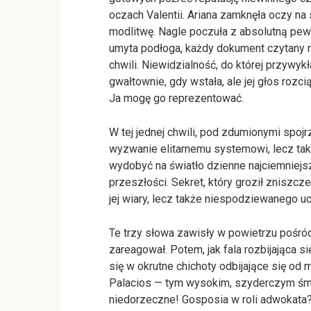
oczach Valentii. Ariana zamknęła oczy na
modlitwę. Nagle poczuła z absolutną pewn
umyta podłoga, każdy dokument czytany n
chwili. Niewidzialność, do której przywykła
gwałtownie, gdy wstała, ale jej głos roz
Ja mogę go reprezentować.
W tej jednej chwili, pod zdumionymi spojrz
wyzwanie elitarnemu systemowi, lecz takż
wydobyć na światło dzienne najciemniejszy
przeszłości. Sekret, który groził zniszcz
jej wiary, lecz także niespodziewanego uc
Te trzy słowa zawisły w powietrzu pośród
zareagował. Potem, jak fala rozbijająca s
się w okrutne chichoty odbijające się od 
Palacios — tym wysokim, szyderczym śmi
niedorzeczne! Gosposia w roli adwokata?