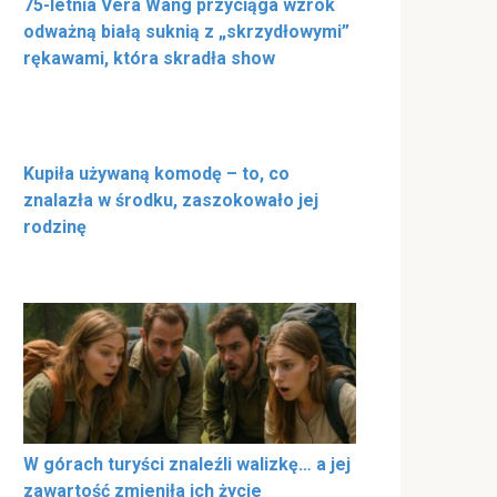
75-letnia Vera Wang przyciąga wzrok
odważną białą suknią z „skrzydłowymi”
rękawami, która skradła show
Kupiła używaną komodę – to, co
znalazła w środku, zaszokowało jej
rodzinę
W górach turyści znaleźli walizkę… a jej
zawartość zmieniła ich życie