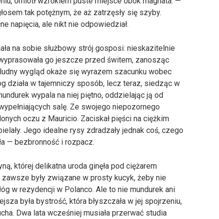
eniu, omiótł wzrokiem puste miejsce obok magnata. —
łosem tak potężnym, że aż zatrzęsły się szyby.
ne napięcia, ale nikt nie odpowiedział.
ała na sobie służbowy strój gosposi: nieskazitelnie
a wyprasowała go jeszcze przed świtem, zanosząc
schludny wygląd okaże się wyrazem szacunku wobec
g działa w tajemniczy sposób, lecz teraz, siedząc w
mundurek wypala na niej piętno, oddzielając ją od
 wypełniających salę. Ze swojego niepozornego
onych oczu z Mauricio. Zaciskał pięści na ciężkim
elały. Jego idealne rysy zdradzały jednak coś, czego
ała — bezbronność i rozpacz.
ą, której delikatna uroda ginęła pod ciężarem
 zawsze były związane w prosty kucyk, żeby nie
g w rezydencji w Polanco. Ale to nie mundurek ani
jsza była bystrość, która błyszczała w jej spojrzeniu,
ducha. Dwa lata wcześniej musiała przerwać studia