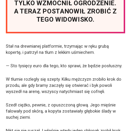
TYLKO WZMOCNIŁ OGRODZENIE.
A TERAZ POSTANOWIŁ ZROBIĆ Z
TEGO WIDOWISKO.
Stał na drewnianej platformie, trzymając w ręku grubą
kopertę, i patrzył na tłum z lekkim uśmiechem.
— Sto tysięcy euro dla tego, kto sprawi, że będzie posłuszny.
W tłumie rozległy się szepty. Kilku mężczyzn zrobiło krok do
przodu, ale gdy bramy zaczęły się otwierać i byk powoli
wyszedł na arenę, wszyscy natychmiast się cofnęli.
Szedł ciężko, pewnie, z opuszczoną głową. Jego mięśnie
falowały pod skórą, a kopyta zostawiały głębokie ślady w
suchej ziemi.
Nikt się nie ruszał. I właśnie wtedy jeden chłopak zrobił krok