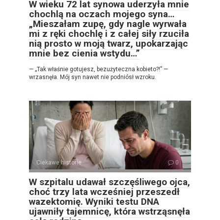
W wieku 72 lat synowa uderzyła mnie
chochlą na oczach mojego syna…
„Mieszałam zupę, gdy nagle wyrwała
mi z ręki chochlę i z całej siły rzuciła
nią prosto w moją twarz, upokarzając
mnie bez cienia wstydu…”
— „Tak właśnie gotujesz, bezużyteczna kobieto?!” —
wrzasnęła. Mój syn nawet nie podniósł wzroku.
Ciekawe historie
0
W szpitalu udawał szczęśliwego ojca,
choć trzy lata wcześniej przeszedł
wazektomię. Wyniki testu DNA
ujawniły tajemnicę, która wstrząsnęła