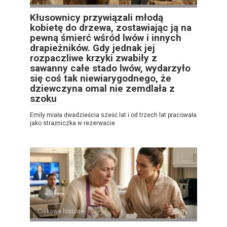
Kłusownicy przywiązali młodą
kobietę do drzewa, zostawiając ją na
pewną śmierć wśród lwów i innych
drapieżników. Gdy jednak jej
rozpaczliwe krzyki zwabiły z
sawanny całe stado lwów, wydarzyło
się coś tak niewiarygodnego, że
dziewczyna omal nie zemdlała z
szoku
Emily miała dwadzieścia sześć lat i od trzech lat pracowała
jako strażniczka w rezerwacie
Ciekawe historie
0