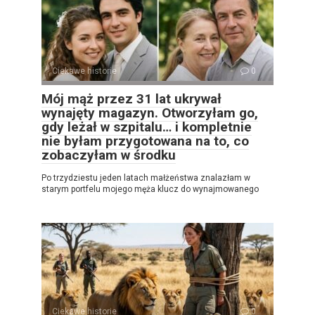
Ciekawe historie
0
Mój mąż przez 31 lat ukrywał
wynajęty magazyn. Otworzyłam go,
gdy leżał w szpitalu… i kompletnie
nie byłam przygotowana na to, co
zobaczyłam w środku
Po trzydziestu jeden latach małżeństwa znalazłam w
starym portfelu mojego męża klucz do wynajmowanego
Ciekawe historie
0