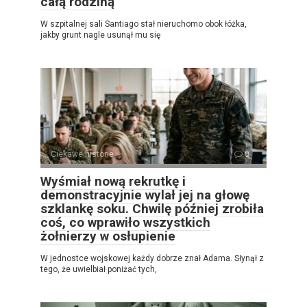
całą rodziną
W szpitalnej sali Santiago stał nieruchomo obok łóżka,
jakby grunt nagle usunął mu się
Ciekawe historie
0
Wyśmiał nową rekrutkę i
demonstracyjnie wylał jej na głowę
szklankę soku. Chwilę później zrobiła
coś, co wprawiło wszystkich
żołnierzy w osłupienie
W jednostce wojskowej każdy dobrze znał Adama. Słynął z
tego, że uwielbiał poniżać tych,