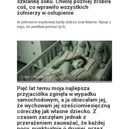
szklankę soku. Chwilę później zrobiła
coś, co wprawiło wszystkich
żołnierzy w osłupienie
W jednostce wojskowej każdy dobrze znał Adama. Słynął z
tego, że uwielbiał poniżać tych,
Ciekawe historie
0
Pięć lat temu moja najlepsza
przyjaciółka zginęła w wypadku
samochodowym, a ja obiecałam jej,
że wychowam jej sześciomiesięczną
córeczkę jak własne dziecko. Z
czasem zaczęłam jednak z
przerażeniem zauważać, że każdej
nocy, punktualnie o drugiej, przez