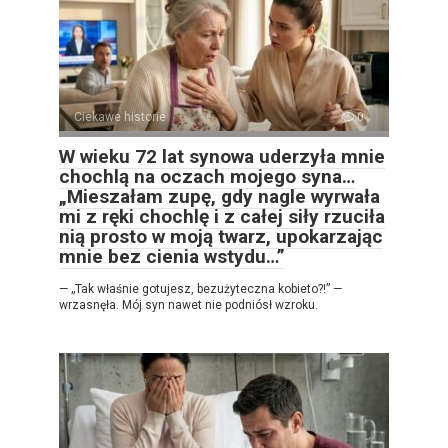
Ciekawe historie
0
W wieku 72 lat synowa uderzyła mnie
chochlą na oczach mojego syna…
„Mieszałam zupę, gdy nagle wyrwała
mi z ręki chochlę i z całej siły rzuciła
nią prosto w moją twarz, upokarzając
mnie bez cienia wstydu…”
— „Tak właśnie gotujesz, bezużyteczna kobieto?!” —
wrzasnęła. Mój syn nawet nie podniósł wzroku.