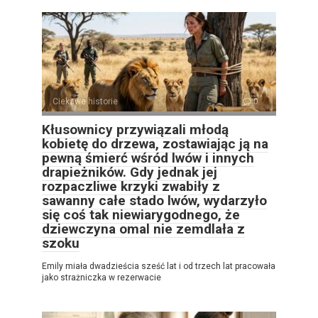
Ciekawe historie
0
Kłusownicy przywiązali młodą
kobietę do drzewa, zostawiając ją na
pewną śmierć wśród lwów i innych
drapieżników. Gdy jednak jej
rozpaczliwe krzyki zwabiły z
sawanny całe stado lwów, wydarzyło
się coś tak niewiarygodnego, że
dziewczyna omal nie zemdlała z
szoku
Emily miała dwadzieścia sześć lat i od trzech lat pracowała
jako strażniczka w rezerwacie