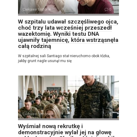
Ciekawe historie
0
W szpitalu udawał szczęśliwego ojca,
choć trzy lata wcześniej przeszedł
wazektomię. Wyniki testu DNA
ujawniły tajemnicę, która wstrząsnęła
całą rodziną
W szpitalnej sali Santiago stał nieruchomo obok łóżka,
jakby grunt nagle usunął mu się
Ciekawe historie
0
Wyśmiał nową rekrutkę i
demonstracyjnie wylał jej na głowę