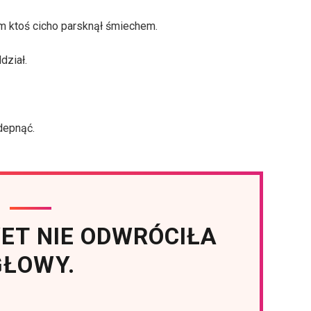
m ktoś cicho parsknął śmiechem.
dział.
depnąć.
ET NIE ODWRÓCIŁA
GŁOWY.