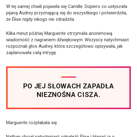
W tej samej chwili pojawiła się Camille. Dopiero co usłyszała
pijaną Audrey przyznającą się do wszystkiego i potwierdziła,
że Élise nigdy nikogo nie zdradziła.
Kilka minut później Marguerite otrzymała anonimową
wiadomość z nagraniem dźwiękowym. Wszyscy natychmiast
rozpoznali głos Audrey, która szczegółowo opisywała, jak
zaplanowała całą intrygę.
PO JEJ SŁOWACH ZAPADŁA
NIEZNOŚNA CISZA.
Marguerite rozpłakała się.
Nathan chciał natychmiast odnaleźć Élise i błagać ją o