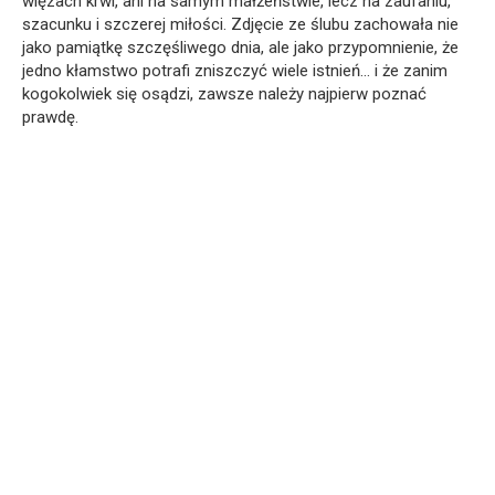
więzach krwi, ani na samym małżeństwie, lecz na zaufaniu,
szacunku i szczerej miłości. Zdjęcie ze ślubu zachowała nie
jako pamiątkę szczęśliwego dnia, ale jako przypomnienie, że
jedno kłamstwo potrafi zniszczyć wiele istnień… i że zanim
kogokolwiek się osądzi, zawsze należy najpierw poznać
prawdę.