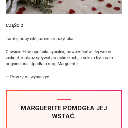
CZĘŚĆ 2
Tamtej nocy nikt już nie zmrużył oka.
O świcie Élise opuściła sypialnię nowożeńców. Jej welon
zniknął, makijaż spływał po policzkach, a suknia była cała
pognieciona. Upadła u stóp Marguerite.
— Proszę mi wybaczyć…
MARGUERITE POMOGŁA JEJ
WSTAĆ.