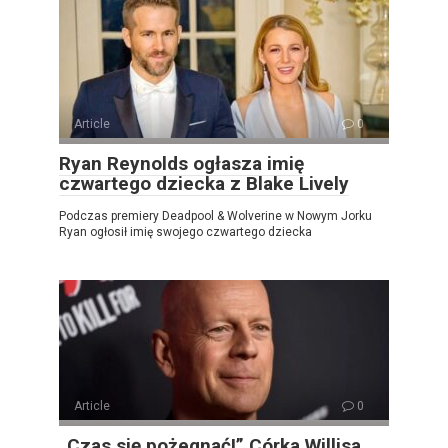
Article
0
Ryan Reynolds ogłasza imię
czwartego dziecka z Blake Lively
Podczas premiery Deadpool & Wolverine w Nowym Jorku
Ryan ogłosił imię swojego czwartego dziecka
Article
0
„Czas się pożegnać!” Córka Willisa