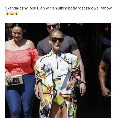
Skandaliczny look Dion w cieniutkim body rozczarował fanów