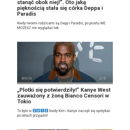
stanąć obok niej!”. Oto jaką
pięknością stała się córka Deppa i
Paradis
Kiedy twoimi rodzicami są Depp i Paradis, po prostu NIE
MOŻESZ nie wyglądać tak
Article
0
„Plotki się potwierdziły!” Kanye West
zauważony z żoną Bianco Censori w
Tokio
To było w
kiedy Kim i Kanye zaczęli się spotykać
po latach przyjaźni!