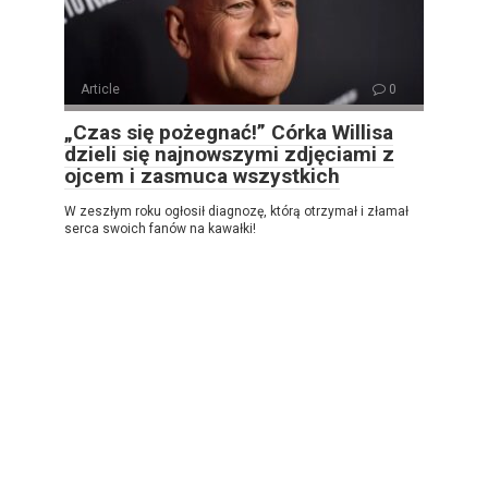
Article
0
„Czas się pożegnać!” Córka Willisa
dzieli się najnowszymi zdjęciami z
ojcem i zasmuca wszystkich
W zeszłym roku ogłosił diagnozę, którą otrzymał i złamał
serca swoich fanów na kawałki!