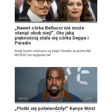
Article
0
„Nawet córka Bellucci nie może
stanąć obok niej!”. Oto jaką
pięknością stała się córka Deppa i
Paradis
Kiedy twoimi rodzicami są Depp i Paradis, po prostu NIE
MOŻESZ nie wyglądać tak
Article
0
„Plotki się potwierdziły!” Kanye West