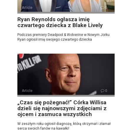
Article
0
Ryan Reynolds ogłasza imię
czwartego dziecka z Blake Lively
Podczas premiery Deadpool & Wolverine w Nowym Jorku
Ryan ogłosił imię swojego czwartego dziecka
Article
0
„Czas się pożegnać!” Córka Willisa
dzieli się najnowszymi zdjęciami z
ojcem i zasmuca wszystkich
W zeszłym roku ogłosił diagnozę, którą otrzymał i złamał
serca swoich fanów na kawałki!