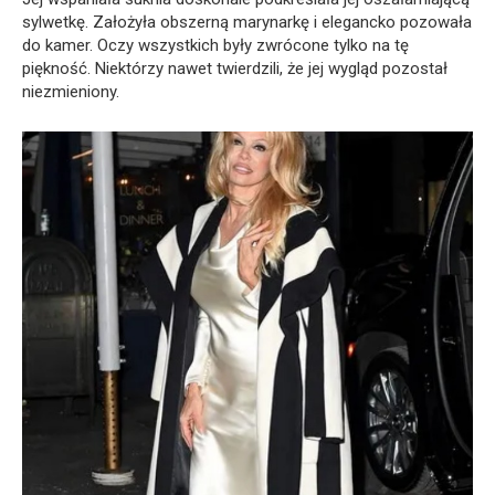
sylwetkę. Założyła obszerną marynarkę i elegancko pozowała
do kamer. Oczy wszystkich były zwrócone tylko na tę
piękność. Niektórzy nawet twierdzili, że jej wygląd pozostał
niezmieniony.