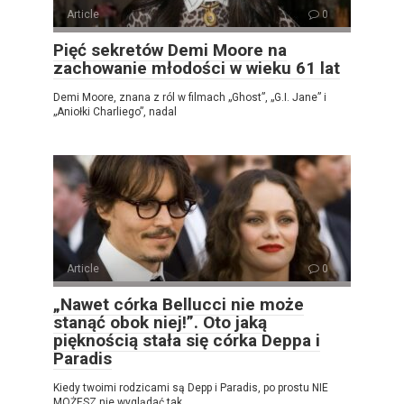
Article
0
Pięć sekretów Demi Moore na
zachowanie młodości w wieku 61 lat
Demi Moore, znana z ról w filmach „Ghost”, „G.I. Jane” i
„Aniołki Charliego”, nadal
Article
0
„Nawet córka Bellucci nie może
stanąć obok niej!”. Oto jaką
pięknością stała się córka Deppa i
Paradis
Kiedy twoimi rodzicami są Depp i Paradis, po prostu NIE
MOŻESZ nie wyglądać tak