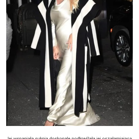
Jej wspaniała suknia doskonale podkreślała jej oszałamiającą