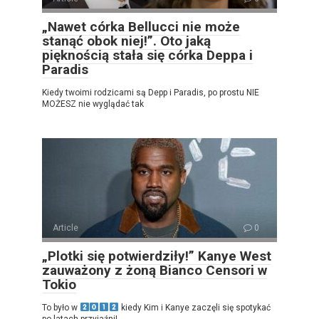
„Nawet córka Bellucci nie może
stanąć obok niej!”. Oto jaką
pięknością stała się córka Deppa i
Paradis
Kiedy twoimi rodzicami są Depp i Paradis, po prostu NIE
MOŻESZ nie wyglądać tak
Article
0
„Plotki się potwierdziły!” Kanye West
zauważony z żoną Bianco Censori w
Tokio
To było w
kiedy Kim i Kanye zaczęli się spotykać