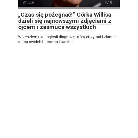
Article
0
„Czas się pożegnać!” Córka Willisa
dzieli się najnowszymi zdjęciami z
ojcem i zasmuca wszystkich
W zeszłym roku ogłosił diagnozę, którą otrzymał i złamał
serca swoich fanów na kawałki!