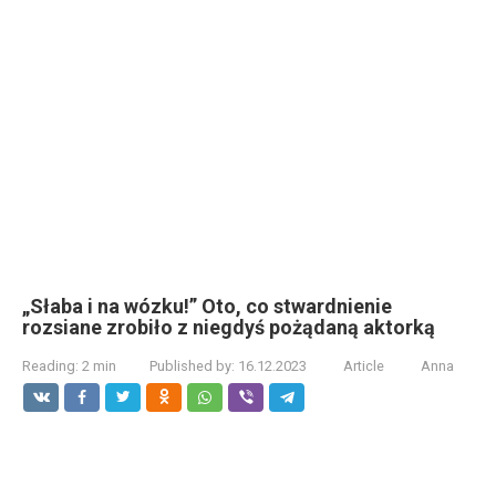
„Słaba i na wózku!” Oto, co stwardnienie
rozsiane zrobiło z niegdyś pożądaną aktorką
Reading:
2 min
Published by:
16.12.2023
Article
Anna