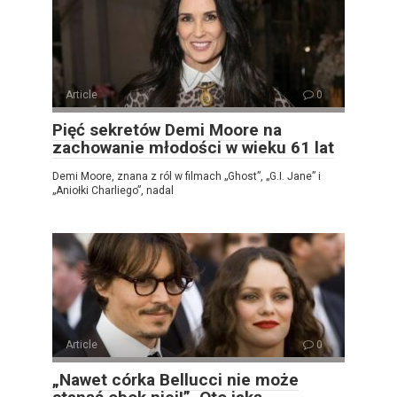
Article
0
Pięć sekretów Demi Moore na
zachowanie młodości w wieku 61 lat
Demi Moore, znana z ról w filmach „Ghost”, „G.I. Jane” i
„Aniołki Charliego”, nadal
Article
0
„Nawet córka Bellucci nie może