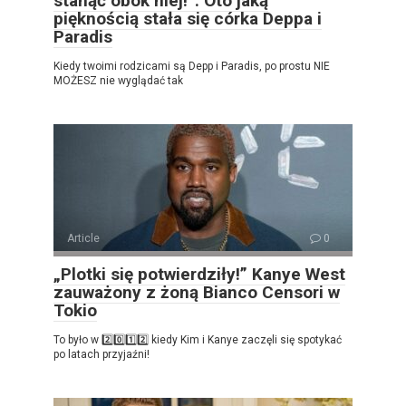
stanąć obok niej!”. Oto jaką
pięknością stała się córka Deppa i
Paradis
Kiedy twoimi rodzicami są Depp i Paradis, po prostu NIE
MOŻESZ nie wyglądać tak
Article
0
„Plotki się potwierdziły!” Kanye West
zauważony z żoną Bianco Censori w
Tokio
To było w 2️⃣0️⃣1️⃣2️⃣ kiedy Kim i Kanye zaczęli się spotykać
po latach przyjaźni!