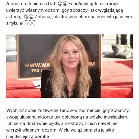
A ona ma dopiero 50 lat! 😲😬 Fani Applegate nie mogli
uwierzyć własnym oczom, gdy zobaczyli tak wyglądającą
aktorkę! 🫣🤐 Zobacz, jak straszna choroba zmieniła ją w tym
artykule! 👇👇👇
Wyobraź sobie zdziwienie fanów w momencie, gdy zobaczyli
swoją ulubioną aktorkę tak osłabioną na wózku inwalidzkim.
Ich serca dosłownie pękły, a niektórzy z nich nawet nie
wierzyli własnym oczom. Wielu wciąż pamięta ją jako
niegdysiejszą bombę.