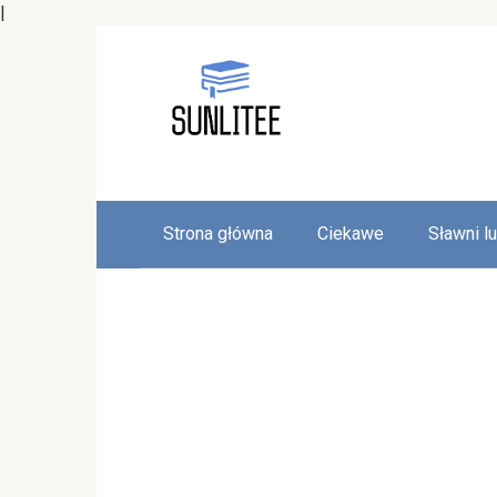
|
Skip
to
content
Strona główna
Ciekawe
Sławni l