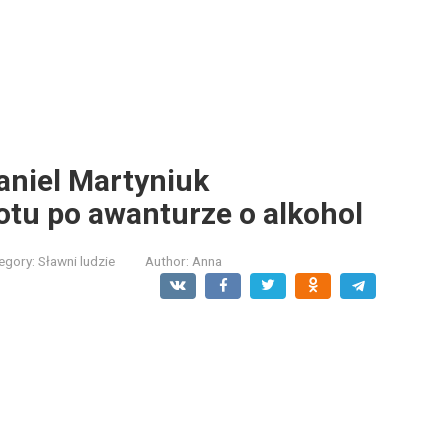
aniel Martyniuk
tu po awanturze o alkohol
egory:
Sławni ludzie
Author:
Anna